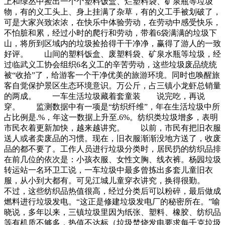
上和绿丛中捡出一个个塑料饭盒、烂塑料袋、矿泉瓶等垃圾
物，有的义工头上、身上挂满了杂草，有的义工手被划破了，
可是大家兴致浓浓，在快乐中体验劳动，在劳动中感受快乐，
不怕脏和累，经过小时的爬行和劳动，带着6袋满满的垃圾下
山，将所到区域内的垃圾捡拾得干干净净，赢得了游人的一致
好评。 山间的塑料饭盒、废塑料袋、矿泉水瓶等垃圾，经
过临武义工协会组织6名义工的辛苦劳动，这些垃圾废品统统
被“收拾”了，给游客一个干净优美的旅游环境。同时也唤醒旅
客自觉保护景区生态环境意识。万公斤，占三镇小龙虾总销量
的两成。 一车生活垃圾藏着套童装 说完吃，再说
穿。 监测数据中有一项是“纺织纤维”，年在生活垃圾中所
占比例是.%，年这一数据上升至.6%。纺织类垃圾增多，表明
市民衣着更新加快，越来越讲究。 以前，市民有把旧衣服
送人或者卖废品的习惯。现在，旧衣服渐渐没地方送了，收废
品的都不要了。工作人员进行垃圾分类时，居民扔的纺织品排
在前几位的依次是：小孩衣服、女性文胸、线衣裤。杨园垃圾
转运站一名环卫工说，一车垃圾中最多曾拣出多套儿童旧衣
服，从小到大都有。可见江城儿童穿衣讲究，换得很勤。
不过，这些纺织品热值很高，经过分类后可以粉碎，最后做成
燃料进行垃圾发电。“这正是修建垃圾发电厂的秘密所在。”喻
晓说，多年以来，三镇垃圾里因为纸张、塑料、橡胶、纺织品
等有机质不够多，热值不达标（垃圾焚烧发电要求每千克垃圾