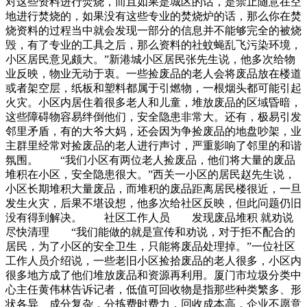
对这些资料进行焚烧，而且如果是城区的话，是禁止随意在空
地进行焚烧的，如果没有这些专业的焚烧炉的话，那么你在焚
烧资料的过程当中就会发现一部分的信息并不能够完全的被烧
毁，有了专业的工具之后，那么资料的社蚊蝇乱飞污染环境，
小区居民意见颇大。”新港城小区居民张先生说，他多次给物
业反映，物业无动于衷。一些捡废品的老人会将废品放在楼道
或者架空层，纸板和塑料都属于引燃物，一根烟头都可能引起
火灾。小区内居住着很多老人和儿童，堆放废品的区域昏暗，
这些障碍物容易绊倒他们，安全隐患非常大。还有，极易引发
邻里矛盾，有的大爷大妈，还会因为争捡废品的地盘吵架，业
主群里经常对捡废品的老人进行声讨，严重影响了邻里的和谐
氛围。 “我们小区有两位老人捡废品，他们将大量的废品
堆积在小区，安全隐患很大。”西关一小区的居民赵先生说，
小区长期堆积大量废品，而堆积的废品距离居民楼很近，一旦
发生火灾，后果不堪设想，他多次给社区反映，但此问题仍旧
没有得到解决。 社区工作人员 发现废品堆积 就劝说
尽快清理 “我们能做的就是宣传和劝说，对于拒不配合的
居民，为了小区的安全卫生，只能将废品处理掉。”一位社区
工作人员介绍说，一些老旧小区捡拾废品的老人很多，小区内
很多地方成了他们堆放废品和资源再利用。厦门市垃圾分类中
心主任黄伟林告诉记者，低值可回收物是指那些种类繁多、形
状各异、成分复杂，分拣费时费力，回收成本高，企业不愿意