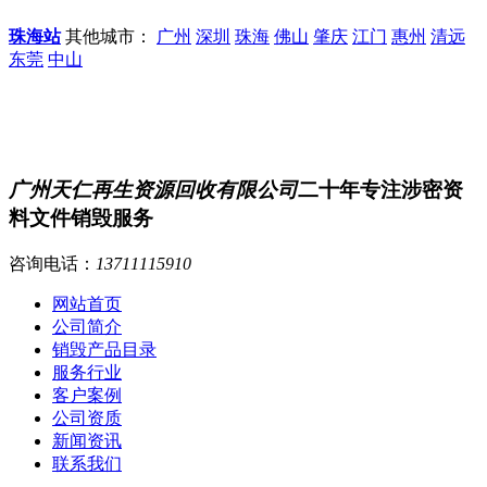
珠海站
其他城市：
广州
深圳
珠海
佛山
肇庆
江门
惠州
清远
东莞
中山
广州天仁再生资源回收有限公司
二十年专注涉密资
料文件销毁服务
咨询电话：
13711115910
网站首页
公司简介
销毁产品目录
服务行业
客户案例
公司资质
新闻资讯
联系我们