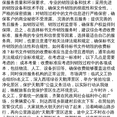
保服务质量和环保要求。.专业的销毁设备和技术：采用先进
的销毁设备和技术手段，确保文件销毁的彻底性和安全性。.
严格的保密措施：对销毁过程中的文件信息进行严格保密，确
保客户的商业秘密不受泄露。.完善的售后服务：提供完善的
售后服务，如销毁证明、销毁过程监督等，确保客户权益得到
保障。总之，在选择标书文件销毁服务时，建议综合考虑收费
标准、服务商的专业性和信誉度等因素，选择最适合自己的服
务商。同时，也要注意遵守相关法律法规和规定，确保标书文
件销毁的合法性和合规性。如何看待标书文件销毁的收费标
准？标书文件销毁的收费标准应当是合理且透明的，通常由相
关法规或行业标准规定。在考虑这一标准时，以下几点是需要
考虑的： 成本考量：收费标准应考虑到销毁过程中的各项成
本，包括物流、人工、设备折旧等。确保收费能够覆盖这些成
本，同时保持服务机构的正常运营。 市场调节：临武义工协
会组织6名义工，深入西瑶绿谷天鹅潭景区，举办“捡拾垃圾，
净化景区，保护天鹅潭”公益义务活动，以实际行动从我做
起，唤醒旅客自觉保护景区生态环境意识。 上午时许，6
名义工，穿着统一的服装，齐聚在民政局社会福利中心前广
场，分乘辆爱心车，到达西瑶乡新建村后依次下车，在简短的
宣誓仪式后，大家就热火朝天的行动了起来，沿着崎岖山路步
行，再向公里路远的“天鹅潭”景区进发，途中义工不时在小路