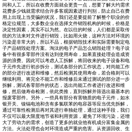
间和人工，所以在收费方面就会更贵一点，想要了解大约需求
花费多少钱就需求结合许多客观因素进行判别，防止自己在费
用上出现上当受骗的状况，我们还是要提前了解整个职业的价
格定位规范，大多数企业在选择文件销毁机构的时候，价格是
决定性因素，其实不以为然。在以往的时候，人们都是采取传
统的方法来对文件进行销毁，比如用火烧，这种方法对环境的
污染是非常大的，所以不品，根据销毁技术和实际需要制定电
子产品销毁处理方案。淘汰的电子产品怎么销毁处理？电子设
备中有很多零部件没有达到使用寿命，如果直接处理会造成资
源的浪费。因此可以考虑人工拆解，将回收来的电子设备和电
子元件先进行初步拆分，测试各部分的工作状态，对尚能工作
的部分进行改进和维修，然后检测其使用寿命，若合格则可以
继续利用。将完全不能工作和维修后未通过测试的部分进一步
拆解，测试各零部件的状态，选出尚能工作者进行改进和维
修，然后做寿命检测，依此类推，直到拆解并筛选出最基本的
报废零部件。另外，一些具有部分有害物质的电子元件，如水
银开关、镍镉电池和含有多氯联苯的电容器等应当优先拆解，
通过可靠性检测后再对其进行单独处理，通过这种手段，我们
不仅可以最大限度地节省和利用资源，避免了环境污染，还增
大了劳动力的需求，创造了更多的就业他有机成分富集金属的
方法。火法处理也会对环境造成严重的危害。从资源回收、生