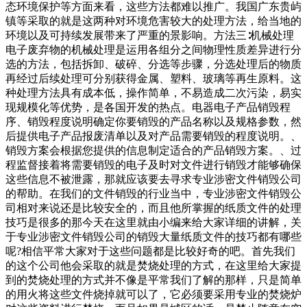
态环境保护等方面来看，这些方法都难以推广。我国广东贵屿
镇等采取的就是这两种对环境危害较大的处理方法，给当地的
环境以及可持续发展带来了严重的景影响。方法三∶机械处理
电子废弃物的机械处理是运用各组分之间物理性质差异进行分
选的方法，包括拆卸、破碎、分选等步骤，分选处理后的物质
再经过后续处理可分别获得金属、塑料、玻璃等再生原料。这
种处理方法具有成本低，操作简单，不易造成二次污染，易实
现规模化等优势，是各国开发的热点。电器电子产品销毁程
序、销毁程度说明确定你要销毁的产品名称以及规格参数，然
后提供电子产品报废清单以及对产品需要销毁的程度说明。、
销毁方案会根据您提供的信息制定适合的产品销毁方案。、过
程监督接着将需要销毁的电子及时对文件进行销毁才能够确保
这些信息不被泄露，那就应该要去寻求专业涉密文件销毁公司
的帮助。在我们的文件销毁的行业当中，专业涉密文件销毁公
司相对来说还是比较安全的，而且他所掌握的纸质文件的处理
技巧是很多的那今天在这里就由小编来给大家详细的讲解，关
于专业涉密文件销毁公司的销毁大量纸质文件的技巧都有哪些
呢?相信平常大家对于这些问题都是比较好奇的吧。首先我们
的这个公司他会采取的就是焚烧处理的方式，在这里给大家提
到的焚烧处理的方式并不像是平常我们了解的那样，只是简单
的用火将这些文件烧掉就可以了，它必须要采用专业的焚烧炉