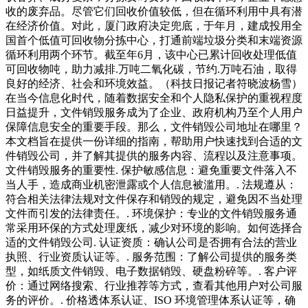
收的废弃品。尽管它们回收价值较低，但在循环利用中具有潜
在经济价值。对此，厦门政府决定兜底，于年月，建成投用全
国首个低值可回收物分拣中心，打通前端垃圾分类和末端资源
循环利用两个环节。截至年6月，该中心已累计回收处理低值
可回收物吨，助力减排.万吨二氧化碳，节约.万吨石油，取得
良好的经济、社会和环境效益。（科技日报记者符晓波杨雪）
在当今信息化时代，随着数据安全和个人隐私保护的重视程度
日益提升，文件销毁服务成为了企业、政府机构乃至个人用户
保障信息安全的重要手段。那么，文件销毁公司地址在哪里？
本文档旨在提供一份详细的指南，帮助用户快速找到合适的文
件销毁公司，并了解其提供的服务内容、流程以及注意事项。
文件销毁服务的重要性. 保护敏感信息：避免重要文件落入不
当人手，造成商业机密泄露或个人信息被滥用。. 法规遵从：
符合相关法律法规对文件保存和销毁的规定，避免因不当处理
文件而引发的法律责任。. 环境保护：专业的文件销毁服务通
常采用环保的方式处理废纸，减少对环境的影响。如何选择合
适的文件销毁公司. 认证资质：确认公司是否拥有合法的营业
执照、行业资质认证等。. 服务范围：了解公司提供的服务类
型，如纸质文件销毁、电子数据销毁、硬盘粉碎等。. 客户评
价：通过网络搜索、行业推荐等方式，查看其他用户对公司服
务的评价。. 价格透体系认证、ISO 环境管理体系认证等，确