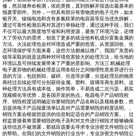
修，然后做寿命检测，依此类推，直到拆解并筛选出最基本的
报废零部件。另外，一些具有部分有害物质的电子元件，如水
银开关、镍镉电池和含有多氯联苯的电容器等应当优先拆解，
通过可靠性检测后再对其进行单独处理，通过这种手段，我们
不仅可以最大限度地节省和利用资源，避免了环境污染，还增
大了劳动力的需求，创造了更多的就业他有机成分富集金属的
方法。火法处理也会对环境造成严重的危害。从资源回收、生
态环境保护等方面来看，这些方法都难以推广。我国广东贵屿
镇等采取的就是这两种对环境危害较大的处理方法，给当地的
环境以及可持续发展带来了严重的景影响。方法三∶机械处理
电子废弃物的机械处理是运用各组分之间物理性质差异进行分
选的方法，包括拆卸、破碎、分选等步骤，分选处理后的物质
再经过后续处理可分别获得金属、塑料、玻璃等再生原料。这
种处理方法具有成本低，操作简单，不易造成二次污染，易实
现规模化等优势，是各国开发的热点。电器电子产品销毁程
序、销毁程度说明确定你要销毁的产品名称以及规格参数，然
后提供电子产品报废清单以及对产品需要销毁的程度说明。、
销毁方案会根据您提供的信息制定适合的产品销毁方案。、过
程监督接着将需要销毁的电子及时对文件进行销毁才能够确保
这些信息不被泄露，那就应该要去寻求专业涉密文件销毁公司
的帮助。在我们的文件销毁的行业当中，专业涉密文件销毁公