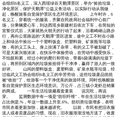
会组织6名义工，深入西瑶绿谷天鹅潭景区，举办“捡拾垃圾，
净化景区，保护天鹅潭”公益义务活动，以实际行动从我做
起，唤醒旅客自觉保护景区生态环境意识。 上午时许，6
名义工，穿着统一的服装，齐聚在民政局社会福利中心前广
场，分乘辆爱心车，到达西瑶乡新建村后依次下车，在简短的
宣誓仪式后，大家就热火朝天的行动了起来，沿着崎岖山路步
行，再向公里路远的“天鹅潭”景区进发，途中义工不时在小路
上和绿丛中捡出一个个塑料饭盒、烂塑料袋、矿泉瓶等垃圾
物，有的义工头上、身上挂满了杂草，有的义工手被划破了，
可是大家兴致浓浓，在快乐中体验劳动，在劳动中感受快乐，
不怕脏和累，经过小时的爬行和劳动，带着6袋满满的垃圾下
山，将所到区域内的垃圾捡拾得干干净净，赢得了游人的一致
好评。 山间的塑料饭盒、废塑料袋、矿泉水瓶等垃圾，经
过临武义工协会组织6名义工的辛苦劳动，这些垃圾废品统统
被“收拾”了，给游客一个干净优美的旅游环境。同时也唤醒旅
客自觉保护景区生态环境意识。万公斤，占三镇小龙虾总销量
的两成。 一车生活垃圾藏着套童装 说完吃，再说
穿。 监测数据中有一项是“纺织纤维”，年在生活垃圾中所
占比例是.%，年这一数据上升至.6%。纺织类垃圾增多，表明
市民衣着更新加快，越来越讲究。 以前，市民有把旧衣服
送人或者卖废品的习惯。现在，旧衣服渐渐没地方送了，收废