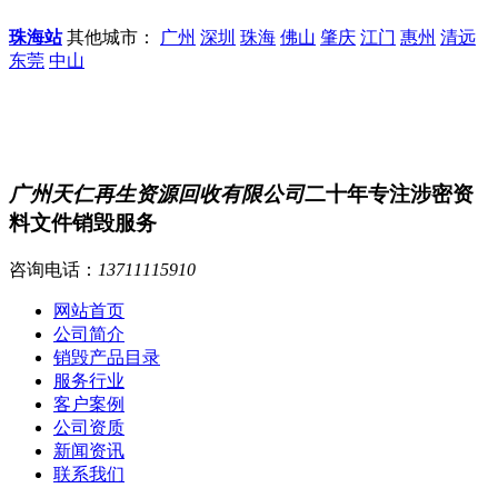
珠海站
其他城市：
广州
深圳
珠海
佛山
肇庆
江门
惠州
清远
东莞
中山
广州天仁再生资源回收有限公司
二十年专注涉密资
料文件销毁服务
咨询电话：
13711115910
网站首页
公司简介
销毁产品目录
服务行业
客户案例
公司资质
新闻资讯
联系我们