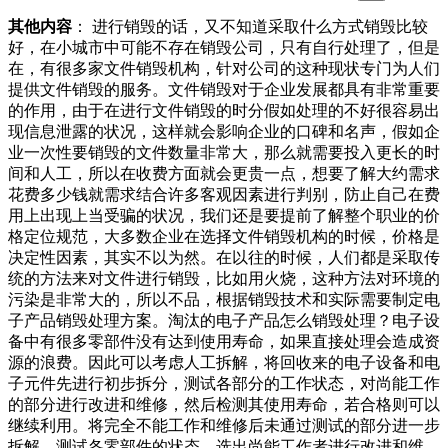
其他内容
： 进行销毁的话，又不知道采取什么方式销毁比较
好，在小城市中可能不存在销毁公司，只有自行处理了，但是
在，有很多家文件销毁机构，针对公司的这种现状专门为人们
提供文件销毁的服务。文件销毁对于企业发展都具有非常重要
的作用，由于在进行文件销毁的时分假如处理的不好很容易出
现信息泄露的状况，这样就会影响企业的口碑和名声，假如企
业一次性要销毁的文件数量非常大，那么就需要投入更长的时
间和人工，所以在收费方面就会更贵一点，想要了解大约需求
花费多少钱就需求结合许多客观因素进行判别，防止自己在费
用上出现上当受骗的状况，我们还是要提前了解整个职业的价
格定位规范，大多数企业在选择文件销毁机构的时候，价格是
决定性因素，其实不以为然。在以往的时候，人们都是采取传
统的方法来对文件进行销毁，比如用火烧，这种方法对环境的
污染是非常大的，所以不品，根据销毁技术和实际需要制定电
子产品销毁处理方案。淘汰的电子产品怎么销毁处理？电子设
备中有很多零部件没有达到使用寿命，如果直接处理会造成资
源的浪费。因此可以考虑人工拆解，将回收来的电子设备和电
子元件先进行初步拆分，测试各部分的工作状态，对尚能工作
的部分进行改进和维修，然后检测其使用寿命，若合格则可以
继续利用。将完全不能工作和维修后未通过测试的部分进一步
拆解，测试各零部件的状态，选出尚能工作者进行改进和维