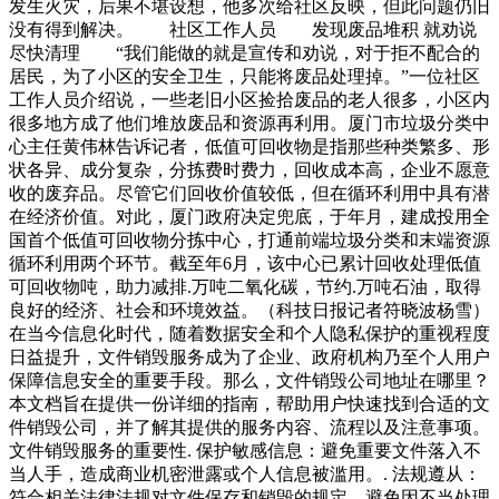
发生火灾，后果不堪设想，他多次给社区反映，但此问题仍旧
没有得到解决。 社区工作人员 发现废品堆积 就劝说
尽快清理 “我们能做的就是宣传和劝说，对于拒不配合的
居民，为了小区的安全卫生，只能将废品处理掉。”一位社区
工作人员介绍说，一些老旧小区捡拾废品的老人很多，小区内
很多地方成了他们堆放废品和资源再利用。厦门市垃圾分类中
心主任黄伟林告诉记者，低值可回收物是指那些种类繁多、形
状各异、成分复杂，分拣费时费力，回收成本高，企业不愿意
收的废弃品。尽管它们回收价值较低，但在循环利用中具有潜
在经济价值。对此，厦门政府决定兜底，于年月，建成投用全
国首个低值可回收物分拣中心，打通前端垃圾分类和末端资源
循环利用两个环节。截至年6月，该中心已累计回收处理低值
可回收物吨，助力减排.万吨二氧化碳，节约.万吨石油，取得
良好的经济、社会和环境效益。（科技日报记者符晓波杨雪）
在当今信息化时代，随着数据安全和个人隐私保护的重视程度
日益提升，文件销毁服务成为了企业、政府机构乃至个人用户
保障信息安全的重要手段。那么，文件销毁公司地址在哪里？
本文档旨在提供一份详细的指南，帮助用户快速找到合适的文
件销毁公司，并了解其提供的服务内容、流程以及注意事项。
文件销毁服务的重要性. 保护敏感信息：避免重要文件落入不
当人手，造成商业机密泄露或个人信息被滥用。. 法规遵从：
符合相关法律法规对文件保存和销毁的规定，避免因不当处理