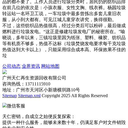
品的都不要了。工作人员进行垃圾分类时，居民扔的纺织品排
在前几位的依次是：小孩衣服、女性文胸、线衣裤。杨园垃圾
转运站一名环卫工说，一车垃圾中最多曾拣出多套儿童旧衣
服，从小到大都有。可见江城儿童穿衣讲究，换得很勤。
不过，这些纺织品热值很高，经过分类后可以粉碎，最后做成
燃料进行垃圾发电。“这正是修建垃圾发电厂的秘密所在。”喻
晓说，多年以来，三镇垃圾里因为纸张、塑料、橡胶、纺织品
等有机质不够多，热值不达标（垃圾焚烧发电要求每千克垃圾
热值达到大卡以上），只能采用综合成本高、环保效果不佳的
垃
公司动态
业界资讯
网站地图
广州天仁再生资源回收有限公司
咨询热线：13711115910
地址：广州市天河区小新塘横圳路10号
Sitemap
Sitemap.xml
Copyright 2025 All Rights Reserved
微信客服
天仁密销，自成立之始便反复探索：
提供一种什么服务，能够未来数十年，仍满足客户对文件销毁