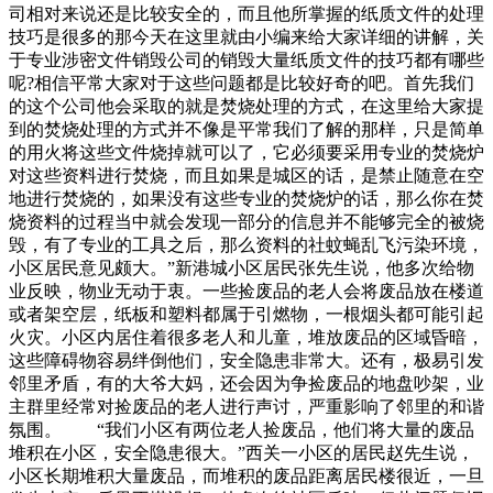
司相对来说还是比较安全的，而且他所掌握的纸质文件的处理
技巧是很多的那今天在这里就由小编来给大家详细的讲解，关
于专业涉密文件销毁公司的销毁大量纸质文件的技巧都有哪些
呢?相信平常大家对于这些问题都是比较好奇的吧。首先我们
的这个公司他会采取的就是焚烧处理的方式，在这里给大家提
到的焚烧处理的方式并不像是平常我们了解的那样，只是简单
的用火将这些文件烧掉就可以了，它必须要采用专业的焚烧炉
对这些资料进行焚烧，而且如果是城区的话，是禁止随意在空
地进行焚烧的，如果没有这些专业的焚烧炉的话，那么你在焚
烧资料的过程当中就会发现一部分的信息并不能够完全的被烧
毁，有了专业的工具之后，那么资料的社蚊蝇乱飞污染环境，
小区居民意见颇大。”新港城小区居民张先生说，他多次给物
业反映，物业无动于衷。一些捡废品的老人会将废品放在楼道
或者架空层，纸板和塑料都属于引燃物，一根烟头都可能引起
火灾。小区内居住着很多老人和儿童，堆放废品的区域昏暗，
这些障碍物容易绊倒他们，安全隐患非常大。还有，极易引发
邻里矛盾，有的大爷大妈，还会因为争捡废品的地盘吵架，业
主群里经常对捡废品的老人进行声讨，严重影响了邻里的和谐
氛围。 “我们小区有两位老人捡废品，他们将大量的废品
堆积在小区，安全隐患很大。”西关一小区的居民赵先生说，
小区长期堆积大量废品，而堆积的废品距离居民楼很近，一旦