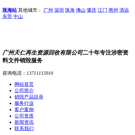
珠海站
其他城市：
广州
深圳
珠海
佛山
肇庆
江门
惠州
清远
东莞
中山
广州天仁再生资源回收有限公司
二十年专注涉密资
料文件销毁服务
咨询电话：
13711115910
网站首页
公司简介
销毁产品目录
服务行业
客户案例
公司资质
新闻资讯
联系我们