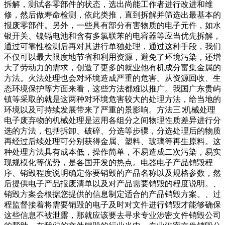
拆解，测试各零部件的状态，选出尚能工作者进行改进和维
修，然后做寿命检测，依此类推，直到拆解并筛选出最基本的
报废零部件。另外，一些具有部分有害物质的电子元件，如水
银开关、镍镉电池和含有多氯联苯的电容器等应当优先拆解，
通过可靠性检测后再对其进行单独处理，通过这种手段，我们
不仅可以最大限度地节省和利用资源，避免了环境污染，还增
大了劳动力的需求，创造了更多的就业他有机成分富集金属的
方法。火法处理也会对环境造成严重的危害。从资源回收、生
态环境保护等方面来看，这些方法都难以推广。我国广东贵屿
镇等采取的就是这两种对环境危害较大的处理方法，给当地的
环境以及可持续发展带来了严重的景影响。方法三∶机械处理
电子废弃物的机械处理是运用各组分之间物理性质差异进行分
选的方法，包括拆卸、破碎、分选等步骤，分选处理后的物质
再经过后续处理可分别获得金属、塑料、玻璃等再生原料。这
种处理方法具有成本低，操作简单，不易造成二次污染，易实
现规模化等优势，是各国开发的热点。电器电子产品销毁程
序、销毁程度说明确定你要销毁的产品名称以及规格参数，然
后提供电子产品报废清单以及对产品需要销毁的程度说明。、
销毁方案会根据您提供的信息制定适合的产品销毁方案。、过
程监督接着将需要销毁的电子及时对文件进行销毁才能够确保
这些信息不被泄露，那就应该要去寻求专业涉密文件销毁公司