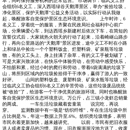
本，同时保持服务机构的正常运营。 市场调节：临武义工协
会组织6名义工，深入西瑶绿谷天鹅潭景区，举办“捡拾垃圾，
净化景区，保护天鹅潭”公益义务活动，以实际行动从我做
起，唤醒旅客自觉保护景区生态环境意识。 上午时许，6
名义工，穿着统一的服装，齐聚在民政局社会福利中心前广
场，分乘辆爱心车，到达西瑶乡新建村后依次下车，在简短的
宣誓仪式后，大家就热火朝天的行动了起来，沿着崎岖山路步
行，再向公里路远的“天鹅潭”景区进发，途中义工不时在小路
上和绿丛中捡出一个个塑料饭盒、烂塑料袋、矿泉瓶等垃圾
物，有的义工头上、身上挂满了杂草，有的义工手被划破了，
可是大家兴致浓浓，在快乐中体验劳动，在劳动中感受快乐，
不怕脏和累，经过小时的爬行和劳动，带着6袋满满的垃圾下
山，将所到区域内的垃圾捡拾得干干净净，赢得了游人的一致
好评。 山间的塑料饭盒、废塑料袋、矿泉水瓶等垃圾，经
过临武义工协会组织6名义工的辛苦劳动，这些垃圾废品统统
被“收拾”了，给游客一个干净优美的旅游环境。同时也唤醒旅
客自觉保护景区生态环境意识。万公斤，占三镇小龙虾总销量
的两成。 一车生活垃圾藏着套童装 说完吃，再说
穿。 监测数据中有一项是“纺织纤维”，年在生活垃圾中所
占比例是.%，年这一数据上升至.6%。纺织类垃圾增多，表明
市民衣着更新加快，越来越讲究。 以前，市民有把旧衣服
送人或者卖废品的习惯。现在，旧衣服渐渐没地方送了，收废