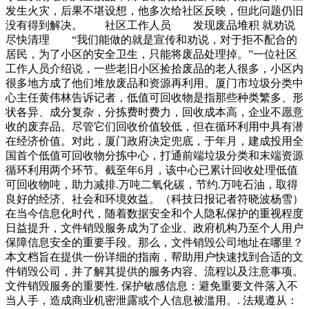
发生火灾，后果不堪设想，他多次给社区反映，但此问题仍旧
没有得到解决。 社区工作人员 发现废品堆积 就劝说
尽快清理 “我们能做的就是宣传和劝说，对于拒不配合的
居民，为了小区的安全卫生，只能将废品处理掉。”一位社区
工作人员介绍说，一些老旧小区捡拾废品的老人很多，小区内
很多地方成了他们堆放废品和资源再利用。厦门市垃圾分类中
心主任黄伟林告诉记者，低值可回收物是指那些种类繁多、形
状各异、成分复杂，分拣费时费力，回收成本高，企业不愿意
收的废弃品。尽管它们回收价值较低，但在循环利用中具有潜
在经济价值。对此，厦门政府决定兜底，于年月，建成投用全
国首个低值可回收物分拣中心，打通前端垃圾分类和末端资源
循环利用两个环节。截至年6月，该中心已累计回收处理低值
可回收物吨，助力减排.万吨二氧化碳，节约.万吨石油，取得
良好的经济、社会和环境效益。（科技日报记者符晓波杨雪）
在当今信息化时代，随着数据安全和个人隐私保护的重视程度
日益提升，文件销毁服务成为了企业、政府机构乃至个人用户
保障信息安全的重要手段。那么，文件销毁公司地址在哪里？
本文档旨在提供一份详细的指南，帮助用户快速找到合适的文
件销毁公司，并了解其提供的服务内容、流程以及注意事项。
文件销毁服务的重要性. 保护敏感信息：避免重要文件落入不
当人手，造成商业机密泄露或个人信息被滥用。. 法规遵从：