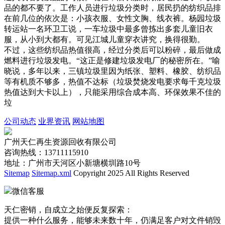
品的都不要了。工作人员进行垃圾分类时，居民扔的纺织品排
在前几位的依次是：小孩衣服、女性文胸、线衣裤。杨园垃圾
转运站一名环卫工说，一车垃圾中最多曾拣出多套儿童旧衣
服，从小到大都有。可见江城儿童穿衣讲究，换得很勤。
不过，这些纺织品热值很高，经过分类后可以粉碎，最后做成
燃料进行垃圾发电。“这正是修建垃圾发电厂的秘密所在。”喻
晓说，多年以来，三镇垃圾里因为纸张、塑料、橡胶、纺织品
等有机质不够多，热值不达标（垃圾焚烧发电要求每千克垃圾
热值达到大卡以上），只能采用综合成本高、环保效果不佳的
垃
公司动态
业界资讯
网站地图
广州天仁再生资源回收有限公司
咨询热线：13711115910
地址：广州市天河区小新塘横圳路10号
Sitemap
Sitemap.xml
Copyright 2025 All Rights Reserved
微信客服
天仁密销，自成立之始便反复探索：
提供一种什么服务，能够未来数十年，仍满足客户对文件销毁