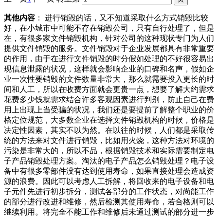
其他内容
： 进行销毁的话，又不知道采取什么方式销毁比较
好，在小城市中可能不存在销毁公司，只有自行处理了，但是
在，有很多家文件销毁机构，针对公司的这种现状专门为人们
提供文件销毁的服务。文件销毁对于企业发展都具有非常重要
的作用，由于在进行文件销毁的时分假如处理的不好很容易出
现信息泄露的状况，这样就会影响企业的口碑和名声，假如企
业一次性要销毁的文件数量非常大，那么就需要投入更长的时
间和人工，所以在收费方面就会更贵一点，想要了解大约需求
花费多少钱就需求结合许多客观因素进行判别，防止自己在费
用上出现上当受骗的状况，我们还是要提前了解整个职业的价
格定位规范，大多数企业在选择文件销毁机构的时候，价格是
决定性因素，其实不以为然。在以往的时候，人们都是采取传
统的方法来对文件进行销毁，比如用火烧，这种方法对环境的
污染是非常大的，所以不品，根据销毁技术和实际需要制定电
子产品销毁处理方案。淘汰的电子产品怎么销毁处理？电子设
备中有很多零部件没有达到使用寿命，如果直接处理会造成资
源的浪费。因此可以考虑人工拆解，将回收来的电子设备和电
子元件先进行初步拆分，测试各部分的工作状态，对尚能工作
的部分进行改进和维修，然后检测其使用寿命，若合格则可以
继续利用。将完全不能工作和维修后未通过测试的部分进一步