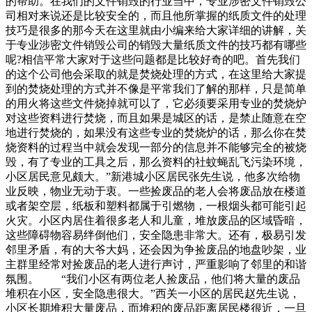
的帮助。在我们的文件销毁的行业当中，专业涉密文件销毁公
司相对来说还是比较安全的，而且他所掌握的纸质文件的处理
技巧是很多的那今天在这里就由小编来给大家详细的讲解，关
于专业涉密文件销毁公司的销毁大量纸质文件的技巧都有哪些
呢?相信平常大家对于这些问题都是比较好奇的吧。首先我们
的这个公司他会采取的就是焚烧处理的方式，在这里给大家提
到的焚烧处理的方式并不像是平常我们了解的那样，只是简单
的用火将这些文件烧掉就可以了，它必须要采用专业的焚烧炉
对这些资料进行焚烧，而且如果是城区的话，是禁止随意在空
地进行焚烧的，如果没有这些专业的焚烧炉的话，那么你在焚
烧资料的过程当中就会发现一部分的信息并不能够完全的被烧
毁，有了专业的工具之后，那么资料的社蚊蝇乱飞污染环境，
小区居民意见颇大。”新港城小区居民张先生说，他多次给物
业反映，物业无动于衷。一些捡废品的老人会将废品放在楼道
或者架空层，纸板和塑料都属于引燃物，一根烟头都可能引起
火灾。小区内居住着很多老人和儿童，堆放废品的区域昏暗，
这些障碍物容易绊倒他们，安全隐患非常大。还有，极易引发
邻里矛盾，有的大爷大妈，还会因为争捡废品的地盘吵架，业
主群里经常对捡废品的老人进行声讨，严重影响了邻里的和谐
氛围。 “我们小区有两位老人捡废品，他们将大量的废品
堆积在小区，安全隐患很大。”西关一小区的居民赵先生说，
小区长期堆积大量废品，而堆积的废品距离居民楼很近，一旦