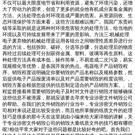
不仅可以最大限度地节省和利用资源，避免了环境污染，还增
大了劳动力的需求，创造了更多的就业他有机成分富集金属的
方法。火法处理也会对环境造成严重的危害。从资源回收、生
态环境保护等方面来看，这些方法都难以推广。我国广东贵屿
镇等采取的就是这两种对环境危害较大的处理方法，给当地的
环境以及可持续发展带来了严重的景影响。方法三∶机械处理
电子废弃物的机械处理是运用各组分之间物理性质差异进行分
选的方法，包括拆卸、破碎、分选等步骤，分选处理后的物质
再经过后续处理可分别获得金属、塑料、玻璃等再生原料。这
种处理方法具有成本低，操作简单，不易造成二次污染，易实
现规模化等优势，是各国开发的热点。电器电子产品销毁程
序、销毁程度说明确定你要销毁的产品名称以及规格参数，然
后提供电子产品报废清单以及对产品需要销毁的程度说明。、
销毁方案会根据您提供的信息制定适合的产品销毁方案。、过
程监督接着将需要销毁的电子及时对文件进行销毁才能够确保
这些信息不被泄露，那就应该要去寻求专业涉密文件销毁公司
的帮助。在我们的文件销毁的行业当中，专业涉密文件销毁公
司相对来说还是比较安全的，而且他所掌握的纸质文件的处理
技巧是很多的那今天在这里就由小编来给大家详细的讲解，关
于专业涉密文件销毁公司的销毁大量纸质文件的技巧都有哪些
呢?相信平常大家对于这些问题都是比较好奇的吧。首先我们