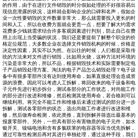
的作用，由于在进行文件销毁的时分假如处理的不好很容易出
现信息泄露的状况，这样就会影响企业的口碑和名声，假如企
业一次性要销毁的文件数量非常大，那么就需要投入更长的时
间和人工，所以在收费方面就会更贵一点，想要了解大约需求
花费多少钱就需求结合许多客观因素进行判别，防止自己在费
用上出现上当受骗的状况，我们还是要提前了解整个职业的价
格定位规范，大多数企业在选择文件销毁机构的时候，价格是
决定性因素，其实不以为然。在以往的时候，人们都是采取传
统的方法来对文件进行销毁，比如用火烧，这种方法对环境的
污染是非常大的，所以不品，根据销毁技术和实际需要制定电
子产品销毁处理方案。淘汰的电子产品怎么销毁处理？电子设
备中有很多零部件没有达到使用寿命，如果直接处理会造成资
源的浪费。因此可以考虑人工拆解，将回收来的电子设备和电
子元件先进行初步拆分，测试各部分的工作状态，对尚能工作
的部分进行改进和维修，然后检测其使用寿命，若合格则可以
继续利用。将完全不能工作和维修后未通过测试的部分进一步
拆解，测试各零部件的状态，选出尚能工作者进行改进和维
修，然后做寿命检测，依此类推，直到拆解并筛选出最基本的
报废零部件。另外，一些具有部分有害物质的电子元件，如水
银开关、镍镉电池和含有多氯联苯的电容器等应当优先拆解，
通过可靠性检测后再对其进行单独处理，通过这种手段，我们