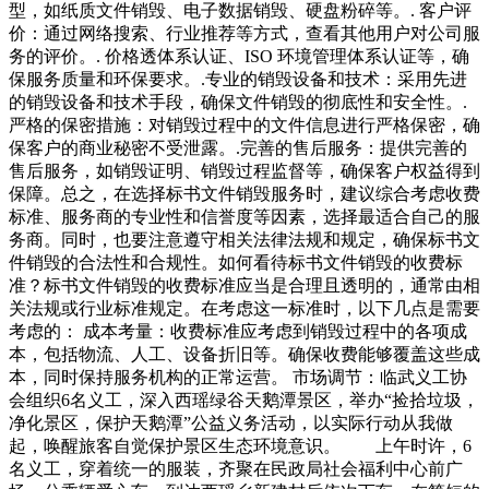
型，如纸质文件销毁、电子数据销毁、硬盘粉碎等。. 客户评
价：通过网络搜索、行业推荐等方式，查看其他用户对公司服
务的评价。. 价格透体系认证、ISO 环境管理体系认证等，确
保服务质量和环保要求。.专业的销毁设备和技术：采用先进
的销毁设备和技术手段，确保文件销毁的彻底性和安全性。.
严格的保密措施：对销毁过程中的文件信息进行严格保密，确
保客户的商业秘密不受泄露。.完善的售后服务：提供完善的
售后服务，如销毁证明、销毁过程监督等，确保客户权益得到
保障。总之，在选择标书文件销毁服务时，建议综合考虑收费
标准、服务商的专业性和信誉度等因素，选择最适合自己的服
务商。同时，也要注意遵守相关法律法规和规定，确保标书文
件销毁的合法性和合规性。如何看待标书文件销毁的收费标
准？标书文件销毁的收费标准应当是合理且透明的，通常由相
关法规或行业标准规定。在考虑这一标准时，以下几点是需要
考虑的： 成本考量：收费标准应考虑到销毁过程中的各项成
本，包括物流、人工、设备折旧等。确保收费能够覆盖这些成
本，同时保持服务机构的正常运营。 市场调节：临武义工协
会组织6名义工，深入西瑶绿谷天鹅潭景区，举办“捡拾垃圾，
净化景区，保护天鹅潭”公益义务活动，以实际行动从我做
起，唤醒旅客自觉保护景区生态环境意识。 上午时许，6
名义工，穿着统一的服装，齐聚在民政局社会福利中心前广