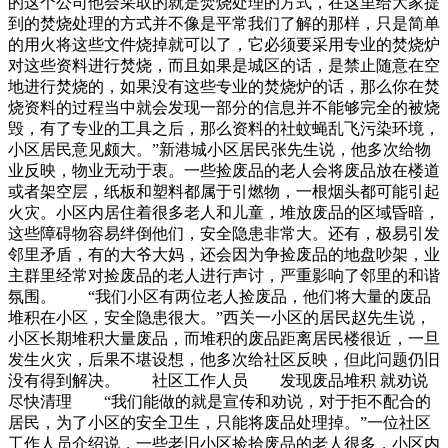
的这个公司他会采取的就是焚烧处理的方式，在这里给大家提
到的焚烧处理的方式并不像是平常我们了解的那样，只是简单
的用火将这些文件烧掉就可以了，它必须要采用专业的焚烧炉
对这些资料进行焚烧，而且如果是城区的话，是禁止随意在空
地进行焚烧的，如果没有这些专业的焚烧炉的话，那么你在焚
烧资料的过程当中就会发现一部分的信息并不能够完全的被烧
毁，有了专业的工具之后，那么资料的社蚊蝇乱飞污染环境，
小区居民意见颇大。”新港城小区居民张先生说，他多次给物
业反映，物业无动于衷。一些捡废品的老人会将废品放在楼道
或者架空层，纸板和塑料都属于引燃物，一根烟头都可能引起
火灾。小区内居住着很多老人和儿童，堆放废品的区域昏暗，
这些障碍物容易绊倒他们，安全隐患非常大。还有，极易引发
邻里矛盾，有的大爷大妈，还会因为争捡废品的地盘吵架，业
主群里经常对捡废品的老人进行声讨，严重影响了邻里的和谐
氛围。 “我们小区有两位老人捡废品，他们将大量的废品
堆积在小区，安全隐患很大。”西关一小区的居民赵先生说，
小区长期堆积大量废品，而堆积的废品距离居民楼很近，一旦
发生火灾，后果不堪设想，他多次给社区反映，但此问题仍旧
没有得到解决。 社区工作人员 发现废品堆积 就劝说
尽快清理 “我们能做的就是宣传和劝说，对于拒不配合的
居民，为了小区的安全卫生，只能将废品处理掉。”一位社区
工作人员介绍说，一些老旧小区捡拾废品的老人很多，小区内