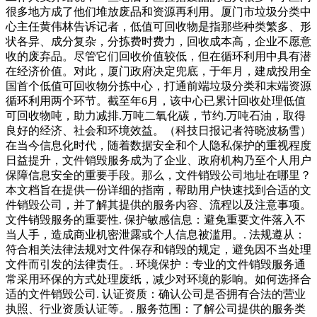
很多地方成了他们堆放废品和资源再利用。厦门市垃圾分类中
心主任黄伟林告诉记者，低值可回收物是指那些种类繁多、形
状各异、成分复杂，分拣费时费力，回收成本高，企业不愿意
收的废弃品。尽管它们回收价值较低，但在循环利用中具有潜
在经济价值。对此，厦门政府决定兜底，于年月，建成投用全
国首个低值可回收物分拣中心，打通前端垃圾分类和末端资源
循环利用两个环节。截至年6月，该中心已累计回收处理低值
可回收物吨，助力减排.万吨二氧化碳，节约.万吨石油，取得
良好的经济、社会和环境效益。（科技日报记者符晓波杨雪）
在当今信息化时代，随着数据安全和个人隐私保护的重视程度
日益提升，文件销毁服务成为了企业、政府机构乃至个人用户
保障信息安全的重要手段。那么，文件销毁公司地址在哪里？
本文档旨在提供一份详细的指南，帮助用户快速找到合适的文
件销毁公司，并了解其提供的服务内容、流程以及注意事项。
文件销毁服务的重要性. 保护敏感信息：避免重要文件落入不
当人手，造成商业机密泄露或个人信息被滥用。. 法规遵从：
符合相关法律法规对文件保存和销毁的规定，避免因不当处理
文件而引发的法律责任。. 环境保护：专业的文件销毁服务通
常采用环保的方式处理废纸，减少对环境的影响。如何选择合
适的文件销毁公司. 认证资质：确认公司是否拥有合法的营业
执照、行业资质认证等。. 服务范围：了解公司提供的服务类