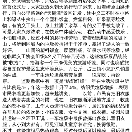
场，分乘辆爱心车，到达西瑶乡新建村后依次下车，在简短的
宣誓仪式后，大家就热火朝天的行动了起来，沿着崎岖山路步
行，再向公里路远的“天鹅潭”景区进发，途中义工不时在小路
上和绿丛中捡出一个个塑料饭盒、烂塑料袋、矿泉瓶等垃圾
物，有的义工头上、身上挂满了杂草，有的义工手被划破了，
可是大家兴致浓浓，在快乐中体验劳动，在劳动中感受快乐，
不怕脏和累，经过小时的爬行和劳动，带着6袋满满的垃圾下
山，将所到区域内的垃圾捡拾得干干净净，赢得了游人的一致
好评。 山间的塑料饭盒、废塑料袋、矿泉水瓶等垃圾，经
过临武义工协会组织6名义工的辛苦劳动，这些垃圾废品统统
被“收拾”了，给游客一个干净优美的旅游环境。同时也唤醒旅
客自觉保护景区生态环境意识。万公斤，占三镇小龙虾总销量
的两成。 一车生活垃圾藏着套童装 说完吃，再说
穿。 监测数据中有一项是“纺织纤维”，年在生活垃圾中所
占比例是.%，年这一数据上升至.6%。纺织类垃圾增多，表明
市民衣着更新加快，越来越讲究。 以前，市民有把旧衣服
送人或者卖废品的习惯。现在，旧衣服渐渐没地方送了，收废
品的都不要了。工作人员进行垃圾分类时，居民扔的纺织品排
在前几位的依次是：小孩衣服、女性文胸、线衣裤。杨园垃圾
转运站一名环卫工说，一车垃圾中最多曾拣出多套儿童旧衣
服，从小到大都有。可见江城儿童穿衣讲究，换得很勤。
不过，这些纺织品热值很高，经过分类后可以粉碎，最后做成