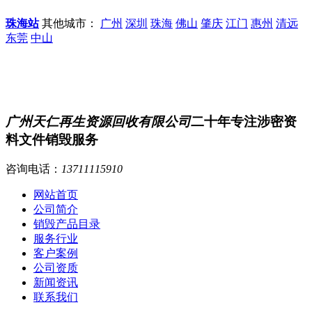
珠海站
其他城市：
广州
深圳
珠海
佛山
肇庆
江门
惠州
清远
东莞
中山
广州天仁再生资源回收有限公司
二十年专注涉密资
料文件销毁服务
咨询电话：
13711115910
网站首页
公司简介
销毁产品目录
服务行业
客户案例
公司资质
新闻资讯
联系我们