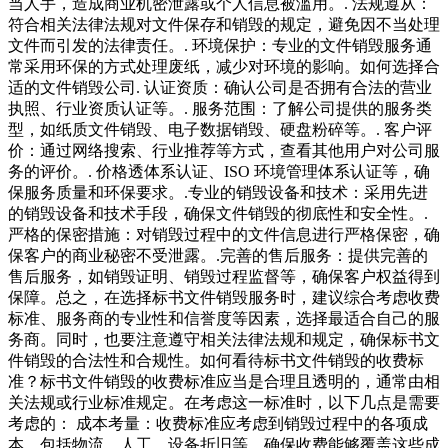
当人手，造成商业机密泄露或个人信息被滥用。. 法规遵从：
符合相关法律法规对文件保存和销毁的规定，避免因不当处理
文件而引发的法律责任。. 环境保护：专业的文件销毁服务通
常采用环保的方式处理废纸，减少对环境的影响。如何选择合
适的文件销毁公司. 认证资质：确认公司是否拥有合法的营业
执照、行业资质认证等。. 服务范围：了解公司提供的服务类
型，如纸质文件销毁、电子数据销毁、硬盘粉碎等。. 客户评
价：通过网络搜索、行业推荐等方式，查看其他用户对公司服
务的评价。. 价格透体系认证、ISO 环境管理体系认证等，确
保服务质量和环保要求。.专业的销毁设备和技术：采用先进
的销毁设备和技术手段，确保文件销毁的彻底性和安全性。.
严格的保密措施：对销毁过程中的文件信息进行严格保密，确
保客户的商业秘密不受泄露。.完善的售后服务：提供完善的
售后服务，如销毁证明、销毁过程监督等，确保客户权益得到
保障。总之，在选择标书文件销毁服务时，建议综合考虑收费
标准、服务商的专业性和信誉度等因素，选择最适合自己的服
务商。同时，也要注意遵守相关法律法规和规定，确保标书文
件销毁的合法性和合规性。如何看待标书文件销毁的收费标
准？标书文件销毁的收费标准应当是合理且透明的，通常由相
关法规或行业标准规定。在考虑这一标准时，以下几点是需要
考虑的： 成本考量：收费标准应考虑到销毁过程中的各项成
本，包括物流、人工、设备折旧等。确保收费能够覆盖这些成