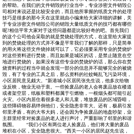
的帮助。在我们的文件销毁的行业当中，专业涉密文件销毁公
司相对来说还是比较安全的，而且他所掌握的纸质文件的处理
技巧是很多的那今天在这里就由小编来给大家详细的讲解，关
于专业涉密文件销毁公司的销毁大量纸质文件的技巧都有哪些
呢?相信平常大家对于这些问题都是比较好奇的吧。首先我们
的这个公司他会采取的就是焚烧处理的方式，在这里给大家提
到的焚烧处理的方式并不像是平常我们了解的那样，只是简单
的用火将这些文件烧掉就可以了，它必须要采用专业的焚烧炉
对这些资料进行焚烧，而且如果是城区的话，是禁止随意在空
地进行焚烧的，如果没有这些专业的焚烧炉的话，那么你在焚
烧资料的过程当中就会发现一部分的信息并不能够完全的被烧
毁，有了专业的工具之后，那么资料的社蚊蝇乱飞污染环境，
小区居民意见颇大。”新港城小区居民张先生说，他多次给物
业反映，物业无动于衷。一些捡废品的老人会将废品放在楼道
或者架空层，纸板和塑料都属于引燃物，一根烟头都可能引起
火灾。小区内居住着很多老人和儿童，堆放废品的区域昏暗，
这些障碍物容易绊倒他们，安全隐患非常大。还有，极易引发
邻里矛盾，有的大爷大妈，还会因为争捡废品的地盘吵架，业
主群里经常对捡废品的老人进行声讨，严重影响了邻里的和谐
氛围。 “我们小区有两位老人捡废品，他们将大量的废品
堆积在小区，安全隐患很大。”西关一小区的居民赵先生说，