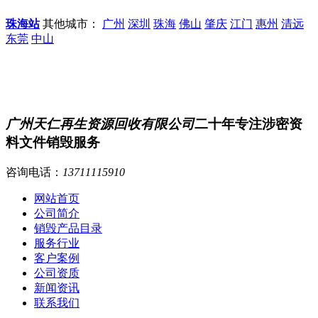
珠海站
其他城市：
广州
深圳
珠海
佛山
肇庆
江门
惠州
清远
东莞
中山
广州天仁再生资源回收有限公司
二十年专注涉密资
料文件销毁服务
咨询电话：
13711115910
网站首页
公司简介
销毁产品目录
服务行业
客户案例
公司资质
新闻资讯
联系我们