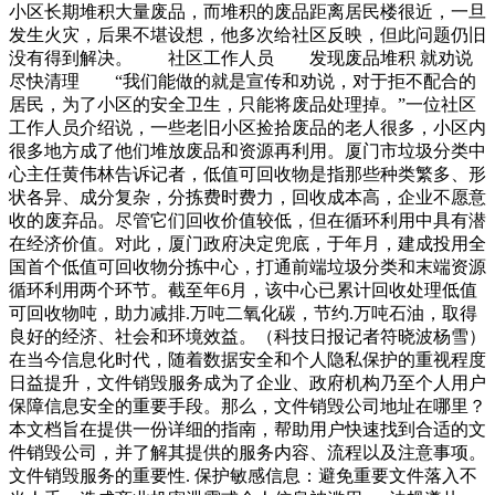
小区长期堆积大量废品，而堆积的废品距离居民楼很近，一旦
发生火灾，后果不堪设想，他多次给社区反映，但此问题仍旧
没有得到解决。 社区工作人员 发现废品堆积 就劝说
尽快清理 “我们能做的就是宣传和劝说，对于拒不配合的
居民，为了小区的安全卫生，只能将废品处理掉。”一位社区
工作人员介绍说，一些老旧小区捡拾废品的老人很多，小区内
很多地方成了他们堆放废品和资源再利用。厦门市垃圾分类中
心主任黄伟林告诉记者，低值可回收物是指那些种类繁多、形
状各异、成分复杂，分拣费时费力，回收成本高，企业不愿意
收的废弃品。尽管它们回收价值较低，但在循环利用中具有潜
在经济价值。对此，厦门政府决定兜底，于年月，建成投用全
国首个低值可回收物分拣中心，打通前端垃圾分类和末端资源
循环利用两个环节。截至年6月，该中心已累计回收处理低值
可回收物吨，助力减排.万吨二氧化碳，节约.万吨石油，取得
良好的经济、社会和环境效益。（科技日报记者符晓波杨雪）
在当今信息化时代，随着数据安全和个人隐私保护的重视程度
日益提升，文件销毁服务成为了企业、政府机构乃至个人用户
保障信息安全的重要手段。那么，文件销毁公司地址在哪里？
本文档旨在提供一份详细的指南，帮助用户快速找到合适的文
件销毁公司，并了解其提供的服务内容、流程以及注意事项。
文件销毁服务的重要性. 保护敏感信息：避免重要文件落入不