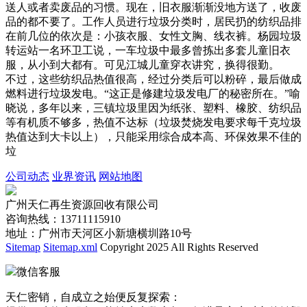
送人或者卖废品的习惯。现在，旧衣服渐渐没地方送了，收废
品的都不要了。工作人员进行垃圾分类时，居民扔的纺织品排
在前几位的依次是：小孩衣服、女性文胸、线衣裤。杨园垃圾
转运站一名环卫工说，一车垃圾中最多曾拣出多套儿童旧衣
服，从小到大都有。可见江城儿童穿衣讲究，换得很勤。
不过，这些纺织品热值很高，经过分类后可以粉碎，最后做成
燃料进行垃圾发电。“这正是修建垃圾发电厂的秘密所在。”喻
晓说，多年以来，三镇垃圾里因为纸张、塑料、橡胶、纺织品
等有机质不够多，热值不达标（垃圾焚烧发电要求每千克垃圾
热值达到大卡以上），只能采用综合成本高、环保效果不佳的
垃
公司动态
业界资讯
网站地图
广州天仁再生资源回收有限公司
咨询热线：13711115910
地址：广州市天河区小新塘横圳路10号
Sitemap
Sitemap.xml
Copyright 2025 All Rights Reserved
微信客服
天仁密销，自成立之始便反复探索：