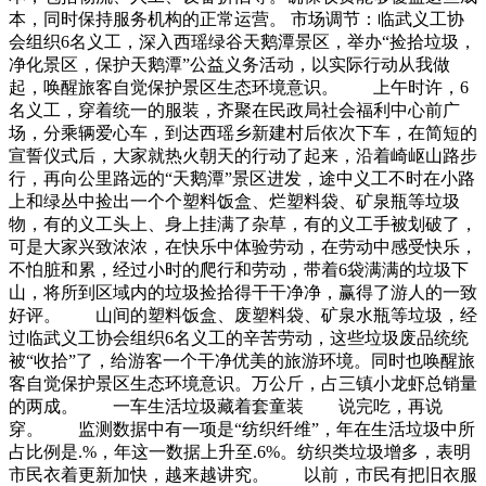
本，同时保持服务机构的正常运营。 市场调节：临武义工协
会组织6名义工，深入西瑶绿谷天鹅潭景区，举办“捡拾垃圾，
净化景区，保护天鹅潭”公益义务活动，以实际行动从我做
起，唤醒旅客自觉保护景区生态环境意识。 上午时许，6
名义工，穿着统一的服装，齐聚在民政局社会福利中心前广
场，分乘辆爱心车，到达西瑶乡新建村后依次下车，在简短的
宣誓仪式后，大家就热火朝天的行动了起来，沿着崎岖山路步
行，再向公里路远的“天鹅潭”景区进发，途中义工不时在小路
上和绿丛中捡出一个个塑料饭盒、烂塑料袋、矿泉瓶等垃圾
物，有的义工头上、身上挂满了杂草，有的义工手被划破了，
可是大家兴致浓浓，在快乐中体验劳动，在劳动中感受快乐，
不怕脏和累，经过小时的爬行和劳动，带着6袋满满的垃圾下
山，将所到区域内的垃圾捡拾得干干净净，赢得了游人的一致
好评。 山间的塑料饭盒、废塑料袋、矿泉水瓶等垃圾，经
过临武义工协会组织6名义工的辛苦劳动，这些垃圾废品统统
被“收拾”了，给游客一个干净优美的旅游环境。同时也唤醒旅
客自觉保护景区生态环境意识。万公斤，占三镇小龙虾总销量
的两成。 一车生活垃圾藏着套童装 说完吃，再说
穿。 监测数据中有一项是“纺织纤维”，年在生活垃圾中所
占比例是.%，年这一数据上升至.6%。纺织类垃圾增多，表明
市民衣着更新加快，越来越讲究。 以前，市民有把旧衣服