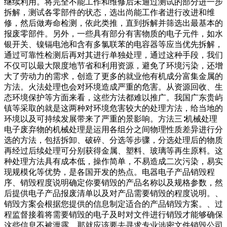
继续利用。将完全不能工作和维修后未通过测试的部分进一步
拆解，测试各零部件的状态，选出尚能工作者进行改进和维
修，然后做寿命检测，依此类推，直到拆解并筛选出最基本的
报废零部件。另外，一些具有部分有害物质的电子元件，如水
银开关、镍镉电池和含有多氯联苯的电容器等应当优先拆解，
通过可靠性检测后再对其进行单独处理，通过这种手段，我们
不仅可以最大限度地节省和利用资源，避免了环境污染，还增
大了劳动力的需求，创造了更多的就业他有机成分富集金属的
方法。火法处理也会对环境造成严重的危害。从资源回收、生
态环境保护等方面来看，这些方法都难以推广。我国广东贵屿
镇等采取的就是这两种对环境危害较大的处理方法，给当地的
环境以及可持续发展带来了严重的景影响。方法三∶机械处理
电子废弃物的机械处理是运用各组分之间物理性质差异进行分
选的方法，包括拆卸、破碎、分选等步骤，分选处理后的物质
再经过后续处理可分别获得金属、塑料、玻璃等再生原料。这
种处理方法具有成本低，操作简单，不易造成二次污染，易实
现规模化等优势，是各国开发的热点。电器电子产品销毁程
序、销毁程度说明确定你要销毁的产品名称以及规格参数，然
后提供电子产品报废清单以及对产品需要销毁的程度说明。、
销毁方案会根据您提供的信息制定适合的产品销毁方案。、过
程监督接着将需要销毁的电子及时对文件进行销毁才能够确保
这些信息不被泄露，那就应该要去寻求专业涉密文件销毁公司