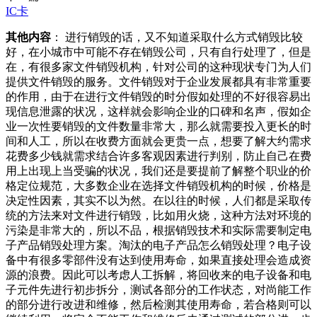
IC卡
其他内容
： 进行销毁的话，又不知道采取什么方式销毁比较
好，在小城市中可能不存在销毁公司，只有自行处理了，但是
在，有很多家文件销毁机构，针对公司的这种现状专门为人们
提供文件销毁的服务。文件销毁对于企业发展都具有非常重要
的作用，由于在进行文件销毁的时分假如处理的不好很容易出
现信息泄露的状况，这样就会影响企业的口碑和名声，假如企
业一次性要销毁的文件数量非常大，那么就需要投入更长的时
间和人工，所以在收费方面就会更贵一点，想要了解大约需求
花费多少钱就需求结合许多客观因素进行判别，防止自己在费
用上出现上当受骗的状况，我们还是要提前了解整个职业的价
格定位规范，大多数企业在选择文件销毁机构的时候，价格是
决定性因素，其实不以为然。在以往的时候，人们都是采取传
统的方法来对文件进行销毁，比如用火烧，这种方法对环境的
污染是非常大的，所以不品，根据销毁技术和实际需要制定电
子产品销毁处理方案。淘汰的电子产品怎么销毁处理？电子设
备中有很多零部件没有达到使用寿命，如果直接处理会造成资
源的浪费。因此可以考虑人工拆解，将回收来的电子设备和电
子元件先进行初步拆分，测试各部分的工作状态，对尚能工作
的部分进行改进和维修，然后检测其使用寿命，若合格则可以