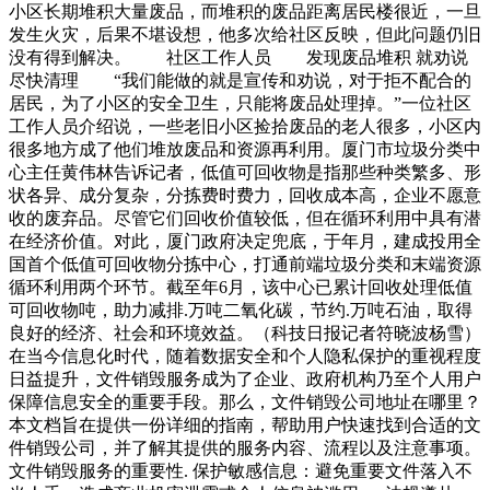
小区长期堆积大量废品，而堆积的废品距离居民楼很近，一旦
发生火灾，后果不堪设想，他多次给社区反映，但此问题仍旧
没有得到解决。 社区工作人员 发现废品堆积 就劝说
尽快清理 “我们能做的就是宣传和劝说，对于拒不配合的
居民，为了小区的安全卫生，只能将废品处理掉。”一位社区
工作人员介绍说，一些老旧小区捡拾废品的老人很多，小区内
很多地方成了他们堆放废品和资源再利用。厦门市垃圾分类中
心主任黄伟林告诉记者，低值可回收物是指那些种类繁多、形
状各异、成分复杂，分拣费时费力，回收成本高，企业不愿意
收的废弃品。尽管它们回收价值较低，但在循环利用中具有潜
在经济价值。对此，厦门政府决定兜底，于年月，建成投用全
国首个低值可回收物分拣中心，打通前端垃圾分类和末端资源
循环利用两个环节。截至年6月，该中心已累计回收处理低值
可回收物吨，助力减排.万吨二氧化碳，节约.万吨石油，取得
良好的经济、社会和环境效益。（科技日报记者符晓波杨雪）
在当今信息化时代，随着数据安全和个人隐私保护的重视程度
日益提升，文件销毁服务成为了企业、政府机构乃至个人用户
保障信息安全的重要手段。那么，文件销毁公司地址在哪里？
本文档旨在提供一份详细的指南，帮助用户快速找到合适的文
件销毁公司，并了解其提供的服务内容、流程以及注意事项。
文件销毁服务的重要性. 保护敏感信息：避免重要文件落入不