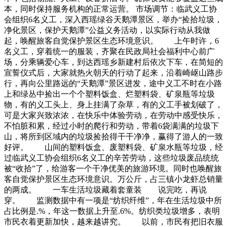
本，同时保持服务机构的正常运营。 市场调节：临武义工协
会组织6名义工，深入西瑶绿谷天鹅潭景区，举办“捡拾垃圾，
净化景区，保护天鹅潭”公益义务活动，以实际行动从我做
起，唤醒旅客自觉保护景区生态环境意识。 上午时许，6
名义工，穿着统一的服装，齐聚在民政局社会福利中心前广
场，分乘辆爱心车，到达西瑶乡新建村后依次下车，在简短的
宣誓仪式后，大家就热火朝天的行动了起来，沿着崎岖山路步
行，再向公里路远的“天鹅潭”景区进发，途中义工不时在小路
上和绿丛中捡出一个个塑料饭盒、烂塑料袋、矿泉瓶等垃圾
物，有的义工头上、身上挂满了杂草，有的义工手被划破了，
可是大家兴致浓浓，在快乐中体验劳动，在劳动中感受快乐，
不怕脏和累，经过小时的爬行和劳动，带着6袋满满的垃圾下
山，将所到区域内的垃圾捡拾得干干净净，赢得了游人的一致
好评。 山间的塑料饭盒、废塑料袋、矿泉水瓶等垃圾，经
过临武义工协会组织6名义工的辛苦劳动，这些垃圾废品统统
被“收拾”了，给游客一个干净优美的旅游环境。同时也唤醒旅
客自觉保护景区生态环境意识。万公斤，占三镇小龙虾总销量
的两成。 一车生活垃圾藏着套童装 说完吃，再说
穿。 监测数据中有一项是“纺织纤维”，年在生活垃圾中所
占比例是.%，年这一数据上升至.6%。纺织类垃圾增多，表明
市民衣着更新加快，越来越讲究。 以前，市民有把旧衣服