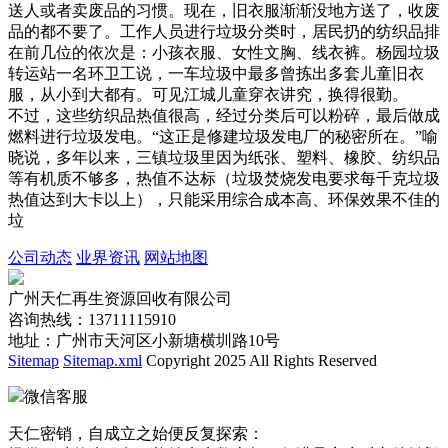
送人或者卖废品的习惯。现在，旧衣服渐渐没地方送了，收废
品的都不要了。工作人员进行垃圾分类时，居民扔的纺织品排
在前几位的依次是：小孩衣服、女性文胸、线衣裤。杨园垃圾
转运站一名环卫工说，一车垃圾中最多曾拣出多套儿童旧衣
服，从小到大都有。可见江城儿童穿衣讲究，换得很勤。
不过，这些纺织品热值很高，经过分类后可以粉碎，最后做成
燃料进行垃圾发电。“这正是修建垃圾发电厂的秘密所在。”喻
晓说，多年以来，三镇垃圾里因为纸张、塑料、橡胶、纺织品
等有机质不够多，热值不达标（垃圾焚烧发电要求每千克垃圾
热值达到大卡以上），只能采用综合成本高、环保效果不佳的
垃
公司动态
业界资讯
网站地图
广州天仁再生资源回收有限公司
咨询热线：13711115910
地址：广州市天河区小新塘横圳路10号
Sitemap
Sitemap.xml
Copyright 2025 All Rights Reserved
微信客服
天仁密销，自成立之始便反复探索：