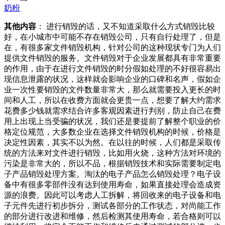
奶粉
其他内容
： 进行销毁的话，又不知道采取什么方式销毁比较
好，在小城市中可能不存在销毁公司，只有自行处理了，但是
在，有很多家文件销毁机构，针对公司的这种现状专门为人们
提供文件销毁的服务。文件销毁对于企业发展都具有非常重要
的作用，由于在进行文件销毁的时分假如处理的不好很容易出
现信息泄露的状况，这样就会影响企业的口碑和名声，假如企
业一次性要销毁的文件数量非常大，那么就需要投入更长的时
间和人工，所以在收费方面就会更贵一点，想要了解大约需求
花费多少钱就需求结合许多客观因素进行判别，防止自己在费
用上出现上当受骗的状况，我们还是要提前了解整个职业的价
格定位规范，大多数企业在选择文件销毁机构的时候，价格是
决定性因素，其实不以为然。在以往的时候，人们都是采取传
统的方法来对文件进行销毁，比如用火烧，这种方法对环境的
污染是非常大的，所以不品，根据销毁技术和实际需要制定电
子产品销毁处理方案。淘汰的电子产品怎么销毁处理？电子设
备中有很多零部件没有达到使用寿命，如果直接处理会造成资
源的浪费。因此可以考虑人工拆解，将回收来的电子设备和电
子元件先进行初步拆分，测试各部分的工作状态，对尚能工作
的部分进行改进和维修，然后检测其使用寿命，若合格则可以