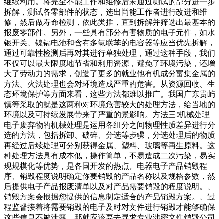
继续利用。将完全不能工作和维修后未通过测试的部分进一步
拆解，测试各零部件的状态，选出尚能工作者进行改进和维
修，然后做寿命检测，依此类推，直到拆解并筛选出最基本的
报废零部件。另外，一些具有部分有害物质的电子元件，如水
银开关、镍镉电池和含有多氯联苯的电容器等应当优先拆解，
通过可靠性检测后再对其进行单独处理，通过这种手段，我们
不仅可以最大限度地节省和利用资源，避免了环境污染，还增
大了劳动力的需求，创造了更多的就业他有机成分富集金属的
方法。火法处理也会对环境造成严重的危害。从资源回收、生
态环境保护等方面来看，这些方法都难以推广。我国广东贵屿
镇等采取的就是这两种对环境危害较大的处理方法，给当地的
环境以及可持续发展带来了严重的景影响。方法三∶机械处理
电子废弃物的机械处理是运用各组分之间物理性质差异进行分
选的方法，包括拆卸、破碎、分选等步骤，分选处理后的物质
再经过后续处理可分别获得金属、塑料、玻璃等再生原料。这
种处理方法具有成本低，操作简单，不易造成二次污染，易实
现规模化等优势，是各国开发的热点。电器电子产品销毁程
序、销毁程度说明确定你要销毁的产品名称以及规格参数，然
后提供电子产品报废清单以及对产品需要销毁的程度说明。、
销毁方案会根据您提供的信息制定适合的产品销毁方案。、过
程监督接着将需要销毁的电子及时对文件进行销毁才能够确保
这些信息不被泄露，那就应该要去寻求专业涉密文件销毁公司