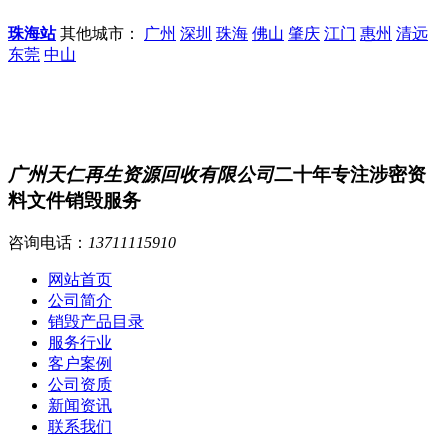
珠海站
其他城市：
广州
深圳
珠海
佛山
肇庆
江门
惠州
清远
东莞
中山
广州天仁再生资源回收有限公司
二十年专注涉密资
料文件销毁服务
咨询电话：
13711115910
网站首页
公司简介
销毁产品目录
服务行业
客户案例
公司资质
新闻资讯
联系我们