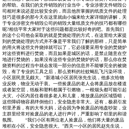
的帮助。在我们的文件销毁的行业当中，专业涉密文件销毁公
司相对来说还是比较安全的，而且他所掌握的纸质文件的处理
技巧是很多的那今天在这里就由小编来给大家详细的讲解，关
于专业涉密文件销毁公司的销毁大量纸质文件的技巧都有哪些
呢?相信平常大家对于这些问题都是比较好奇的吧。首先我们
的这个公司他会采取的就是焚烧处理的方式，在这里给大家提
到的焚烧处理的方式并不像是平常我们了解的那样，只是简单
的用火将这些文件烧掉就可以了，它必须要采用专业的焚烧炉
对这些资料进行焚烧，而且如果是城区的话，是禁止随意在空
地进行焚烧的，如果没有这些专业的焚烧炉的话，那么你在焚
烧资料的过程当中就会发现一部分的信息并不能够完全的被烧
毁，有了专业的工具之后，那么资料的社蚊蝇乱飞污染环境，
小区居民意见颇大。”新港城小区居民张先生说，他多次给物
业反映，物业无动于衷。一些捡废品的老人会将废品放在楼道
或者架空层，纸板和塑料都属于引燃物，一根烟头都可能引起
火灾。小区内居住着很多老人和儿童，堆放废品的区域昏暗，
这些障碍物容易绊倒他们，安全隐患非常大。还有，极易引发
邻里矛盾，有的大爷大妈，还会因为争捡废品的地盘吵架，业
主群里经常对捡废品的老人进行声讨，严重影响了邻里的和谐
氛围。 “我们小区有两位老人捡废品，他们将大量的废品
堆积在小区，安全隐患很大。”西关一小区的居民赵先生说，