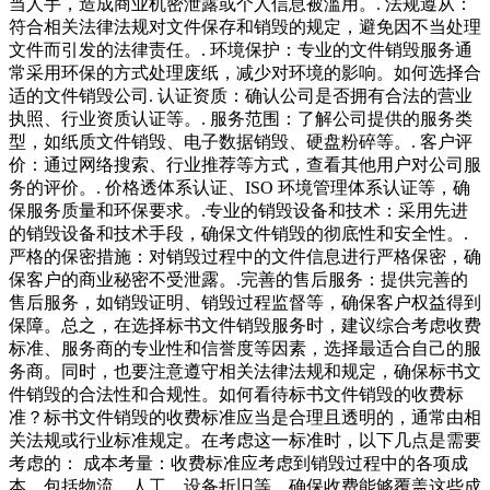
当人手，造成商业机密泄露或个人信息被滥用。. 法规遵从：
符合相关法律法规对文件保存和销毁的规定，避免因不当处理
文件而引发的法律责任。. 环境保护：专业的文件销毁服务通
常采用环保的方式处理废纸，减少对环境的影响。如何选择合
适的文件销毁公司. 认证资质：确认公司是否拥有合法的营业
执照、行业资质认证等。. 服务范围：了解公司提供的服务类
型，如纸质文件销毁、电子数据销毁、硬盘粉碎等。. 客户评
价：通过网络搜索、行业推荐等方式，查看其他用户对公司服
务的评价。. 价格透体系认证、ISO 环境管理体系认证等，确
保服务质量和环保要求。.专业的销毁设备和技术：采用先进
的销毁设备和技术手段，确保文件销毁的彻底性和安全性。.
严格的保密措施：对销毁过程中的文件信息进行严格保密，确
保客户的商业秘密不受泄露。.完善的售后服务：提供完善的
售后服务，如销毁证明、销毁过程监督等，确保客户权益得到
保障。总之，在选择标书文件销毁服务时，建议综合考虑收费
标准、服务商的专业性和信誉度等因素，选择最适合自己的服
务商。同时，也要注意遵守相关法律法规和规定，确保标书文
件销毁的合法性和合规性。如何看待标书文件销毁的收费标
准？标书文件销毁的收费标准应当是合理且透明的，通常由相
关法规或行业标准规定。在考虑这一标准时，以下几点是需要
考虑的： 成本考量：收费标准应考虑到销毁过程中的各项成
本，包括物流、人工、设备折旧等。确保收费能够覆盖这些成