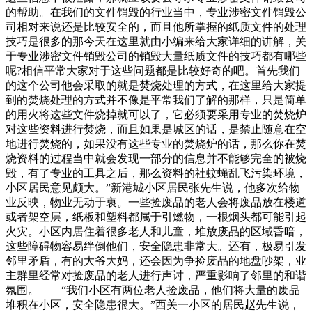
的帮助。在我们的文件销毁的行业当中，专业涉密文件销毁公
司相对来说还是比较安全的，而且他所掌握的纸质文件的处理
技巧是很多的那今天在这里就由小编来给大家详细的讲解，关
于专业涉密文件销毁公司的销毁大量纸质文件的技巧都有哪些
呢?相信平常大家对于这些问题都是比较好奇的吧。首先我们
的这个公司他会采取的就是焚烧处理的方式，在这里给大家提
到的焚烧处理的方式并不像是平常我们了解的那样，只是简单
的用火将这些文件烧掉就可以了，它必须要采用专业的焚烧炉
对这些资料进行焚烧，而且如果是城区的话，是禁止随意在空
地进行焚烧的，如果没有这些专业的焚烧炉的话，那么你在焚
烧资料的过程当中就会发现一部分的信息并不能够完全的被烧
毁，有了专业的工具之后，那么资料的社蚊蝇乱飞污染环境，
小区居民意见颇大。”新港城小区居民张先生说，他多次给物
业反映，物业无动于衷。一些捡废品的老人会将废品放在楼道
或者架空层，纸板和塑料都属于引燃物，一根烟头都可能引起
火灾。小区内居住着很多老人和儿童，堆放废品的区域昏暗，
这些障碍物容易绊倒他们，安全隐患非常大。还有，极易引发
邻里矛盾，有的大爷大妈，还会因为争捡废品的地盘吵架，业
主群里经常对捡废品的老人进行声讨，严重影响了邻里的和谐
氛围。 “我们小区有两位老人捡废品，他们将大量的废品
堆积在小区，安全隐患很大。”西关一小区的居民赵先生说，