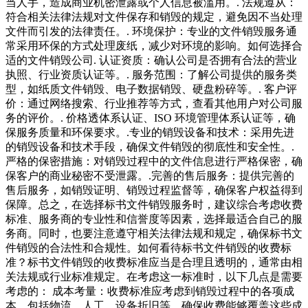
当人手，造成商业机密泄露或个人信息被滥用。. 法规遵从：
符合相关法律法规对文件保存和销毁的规定，避免因不当处理
文件而引发的法律责任。. 环境保护：专业的文件销毁服务通
常采用环保的方式处理废纸，减少对环境的影响。如何选择合
适的文件销毁公司. 认证资质：确认公司是否拥有合法的营业
执照、行业资质认证等。. 服务范围：了解公司提供的服务类
型，如纸质文件销毁、电子数据销毁、硬盘粉碎等。. 客户评
价：通过网络搜索、行业推荐等方式，查看其他用户对公司服
务的评价。. 价格透体系认证、ISO 环境管理体系认证等，确
保服务质量和环保要求。.专业的销毁设备和技术：采用先进
的销毁设备和技术手段，确保文件销毁的彻底性和安全性。.
严格的保密措施：对销毁过程中的文件信息进行严格保密，确
保客户的商业秘密不受泄露。.完善的售后服务：提供完善的
售后服务，如销毁证明、销毁过程监督等，确保客户权益得到
保障。总之，在选择标书文件销毁服务时，建议综合考虑收费
标准、服务商的专业性和信誉度等因素，选择最适合自己的服
务商。同时，也要注意遵守相关法律法规和规定，确保标书文
件销毁的合法性和合规性。如何看待标书文件销毁的收费标
准？标书文件销毁的收费标准应当是合理且透明的，通常由相
关法规或行业标准规定。在考虑这一标准时，以下几点是需要
考虑的： 成本考量：收费标准应考虑到销毁过程中的各项成
本，包括物流、人工、设备折旧等。确保收费能够覆盖这些成