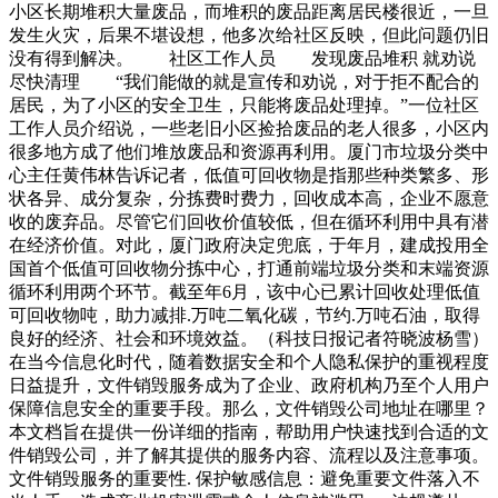
小区长期堆积大量废品，而堆积的废品距离居民楼很近，一旦
发生火灾，后果不堪设想，他多次给社区反映，但此问题仍旧
没有得到解决。 社区工作人员 发现废品堆积 就劝说
尽快清理 “我们能做的就是宣传和劝说，对于拒不配合的
居民，为了小区的安全卫生，只能将废品处理掉。”一位社区
工作人员介绍说，一些老旧小区捡拾废品的老人很多，小区内
很多地方成了他们堆放废品和资源再利用。厦门市垃圾分类中
心主任黄伟林告诉记者，低值可回收物是指那些种类繁多、形
状各异、成分复杂，分拣费时费力，回收成本高，企业不愿意
收的废弃品。尽管它们回收价值较低，但在循环利用中具有潜
在经济价值。对此，厦门政府决定兜底，于年月，建成投用全
国首个低值可回收物分拣中心，打通前端垃圾分类和末端资源
循环利用两个环节。截至年6月，该中心已累计回收处理低值
可回收物吨，助力减排.万吨二氧化碳，节约.万吨石油，取得
良好的经济、社会和环境效益。（科技日报记者符晓波杨雪）
在当今信息化时代，随着数据安全和个人隐私保护的重视程度
日益提升，文件销毁服务成为了企业、政府机构乃至个人用户
保障信息安全的重要手段。那么，文件销毁公司地址在哪里？
本文档旨在提供一份详细的指南，帮助用户快速找到合适的文
件销毁公司，并了解其提供的服务内容、流程以及注意事项。
文件销毁服务的重要性. 保护敏感信息：避免重要文件落入不