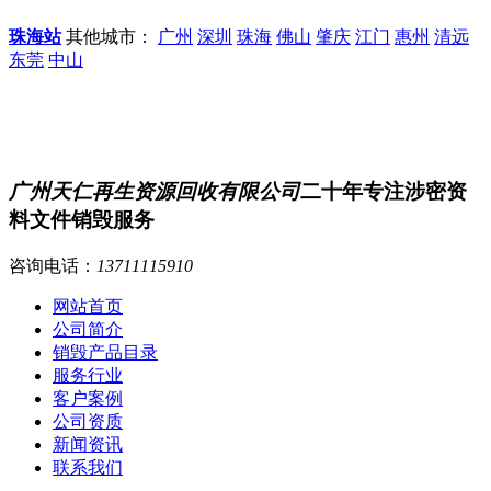
珠海站
其他城市：
广州
深圳
珠海
佛山
肇庆
江门
惠州
清远
东莞
中山
广州天仁再生资源回收有限公司
二十年专注涉密资
料文件销毁服务
咨询电话：
13711115910
网站首页
公司简介
销毁产品目录
服务行业
客户案例
公司资质
新闻资讯
联系我们