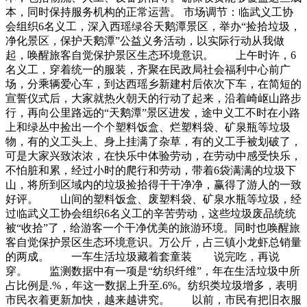
本，同时保持服务机构的正常运营。 市场调节：临武义工协
会组织6名义工，深入西瑶绿谷天鹅潭景区，举办“捡拾垃圾，
净化景区，保护天鹅潭”公益义务活动，以实际行动从我做
起，唤醒旅客自觉保护景区生态环境意识。 上午时许，6
名义工，穿着统一的服装，齐聚在民政局社会福利中心前广
场，分乘辆爱心车，到达西瑶乡新建村后依次下车，在简短的
宣誓仪式后，大家就热火朝天的行动了起来，沿着崎岖山路步
行，再向公里路远的“天鹅潭”景区进发，途中义工不时在小路
上和绿丛中捡出一个个塑料饭盒、烂塑料袋、矿泉瓶等垃圾
物，有的义工头上、身上挂满了杂草，有的义工手被划破了，
可是大家兴致浓浓，在快乐中体验劳动，在劳动中感受快乐，
不怕脏和累，经过小时的爬行和劳动，带着6袋满满的垃圾下
山，将所到区域内的垃圾捡拾得干干净净，赢得了游人的一致
好评。 山间的塑料饭盒、废塑料袋、矿泉水瓶等垃圾，经
过临武义工协会组织6名义工的辛苦劳动，这些垃圾废品统统
被“收拾”了，给游客一个干净优美的旅游环境。同时也唤醒旅
客自觉保护景区生态环境意识。万公斤，占三镇小龙虾总销量
的两成。 一车生活垃圾藏着套童装 说完吃，再说
穿。 监测数据中有一项是“纺织纤维”，年在生活垃圾中所
占比例是.%，年这一数据上升至.6%。纺织类垃圾增多，表明
市民衣着更新加快，越来越讲究。 以前，市民有把旧衣服