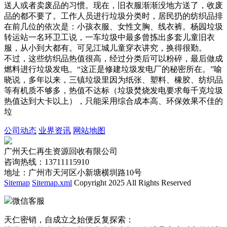
送人或者卖废品的习惯。现在，旧衣服渐渐没地方送了，收废
品的都不要了。工作人员进行垃圾分类时，居民扔的纺织品排
在前几位的依次是：小孩衣服、女性文胸、线衣裤。杨园垃圾
转运站一名环卫工说，一车垃圾中最多曾拣出多套儿童旧衣
服，从小到大都有。可见江城儿童穿衣讲究，换得很勤。
不过，这些纺织品热值很高，经过分类后可以粉碎，最后做成
燃料进行垃圾发电。“这正是修建垃圾发电厂的秘密所在。”喻
晓说，多年以来，三镇垃圾里因为纸张、塑料、橡胶、纺织品
等有机质不够多，热值不达标（垃圾焚烧发电要求每千克垃圾
热值达到大卡以上），只能采用综合成本高、环保效果不佳的
垃
公司动态
业界资讯
网站地图
广州天仁再生资源回收有限公司
咨询热线：13711115910
地址：广州市天河区小新塘横圳路10号
Sitemap
Sitemap.xml
Copyright 2025 All Rights Reserved
微信客服
天仁密销，自成立之始便反复探索：