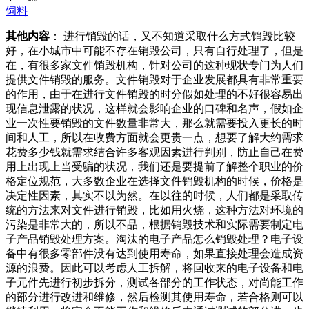
饲料
其他内容
： 进行销毁的话，又不知道采取什么方式销毁比较
好，在小城市中可能不存在销毁公司，只有自行处理了，但是
在，有很多家文件销毁机构，针对公司的这种现状专门为人们
提供文件销毁的服务。文件销毁对于企业发展都具有非常重要
的作用，由于在进行文件销毁的时分假如处理的不好很容易出
现信息泄露的状况，这样就会影响企业的口碑和名声，假如企
业一次性要销毁的文件数量非常大，那么就需要投入更长的时
间和人工，所以在收费方面就会更贵一点，想要了解大约需求
花费多少钱就需求结合许多客观因素进行判别，防止自己在费
用上出现上当受骗的状况，我们还是要提前了解整个职业的价
格定位规范，大多数企业在选择文件销毁机构的时候，价格是
决定性因素，其实不以为然。在以往的时候，人们都是采取传
统的方法来对文件进行销毁，比如用火烧，这种方法对环境的
污染是非常大的，所以不品，根据销毁技术和实际需要制定电
子产品销毁处理方案。淘汰的电子产品怎么销毁处理？电子设
备中有很多零部件没有达到使用寿命，如果直接处理会造成资
源的浪费。因此可以考虑人工拆解，将回收来的电子设备和电
子元件先进行初步拆分，测试各部分的工作状态，对尚能工作
的部分进行改进和维修，然后检测其使用寿命，若合格则可以