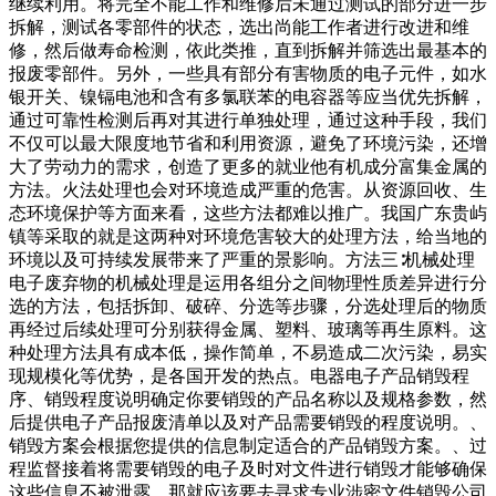
继续利用。将完全不能工作和维修后未通过测试的部分进一步
拆解，测试各零部件的状态，选出尚能工作者进行改进和维
修，然后做寿命检测，依此类推，直到拆解并筛选出最基本的
报废零部件。另外，一些具有部分有害物质的电子元件，如水
银开关、镍镉电池和含有多氯联苯的电容器等应当优先拆解，
通过可靠性检测后再对其进行单独处理，通过这种手段，我们
不仅可以最大限度地节省和利用资源，避免了环境污染，还增
大了劳动力的需求，创造了更多的就业他有机成分富集金属的
方法。火法处理也会对环境造成严重的危害。从资源回收、生
态环境保护等方面来看，这些方法都难以推广。我国广东贵屿
镇等采取的就是这两种对环境危害较大的处理方法，给当地的
环境以及可持续发展带来了严重的景影响。方法三∶机械处理
电子废弃物的机械处理是运用各组分之间物理性质差异进行分
选的方法，包括拆卸、破碎、分选等步骤，分选处理后的物质
再经过后续处理可分别获得金属、塑料、玻璃等再生原料。这
种处理方法具有成本低，操作简单，不易造成二次污染，易实
现规模化等优势，是各国开发的热点。电器电子产品销毁程
序、销毁程度说明确定你要销毁的产品名称以及规格参数，然
后提供电子产品报废清单以及对产品需要销毁的程度说明。、
销毁方案会根据您提供的信息制定适合的产品销毁方案。、过
程监督接着将需要销毁的电子及时对文件进行销毁才能够确保
这些信息不被泄露，那就应该要去寻求专业涉密文件销毁公司