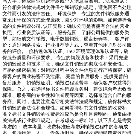
当人手，造成商业机密泄露或个人信息被滥用。. 法规遵从：
符合相关法律法规对文件保存和销毁的规定，避免因不当处理
文件而引发的法律责任。. 环境保护：专业的文件销毁服务通
常采用环保的方式处理废纸，减少对环境的影响。如何选择合
适的文件销毁公司. 认证资质：确认公司是否拥有合法的营业
执照、行业资质认证等。. 服务范围：了解公司提供的服务类
型，如纸质文件销毁、电子数据销毁、硬盘粉碎等。. 客户评
价：通过网络搜索、行业推荐等方式，查看其他用户对公司服
务的评价。. 价格透体系认证、ISO 环境管理体系认证等，确
保服务质量和环保要求。.专业的销毁设备和技术：采用先进
的销毁设备和技术手段，确保文件销毁的彻底性和安全性。.
严格的保密措施：对销毁过程中的文件信息进行严格保密，确
保客户的商业秘密不受泄露。.完善的售后服务：提供完善的
售后服务，如销毁证明、销毁过程监督等，确保客户权益得到
保障。总之，在选择标书文件销毁服务时，建议综合考虑收费
标准、服务商的专业性和信誉度等因素，选择最适合自己的服
务商。同时，也要注意遵守相关法律法规和规定，确保标书文
件销毁的合法性和合规性。如何看待标书文件销毁的收费标
准？标书文件销毁的收费标准应当是合理且透明的，通常由相
关法规或行业标准规定。在考虑这一标准时，以下几点是需要
考虑的： 成本考量：收费标准应考虑到销毁过程中的各项成
本，包括物流、人工、设备折旧等。确保收费能够覆盖这些成