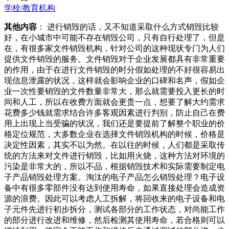
学校/教育机构
其他内容
： 进行销毁的话，又不知道采取什么方式销毁比较
好，在小城市中可能不存在销毁公司，只有自行处理了，但是
在，有很多家文件销毁机构，针对公司的这种现状专门为人们
提供文件销毁的服务。文件销毁对于企业发展都具有非常重要
的作用，由于在进行文件销毁的时分假如处理的不好很容易出
现信息泄露的状况，这样就会影响企业的口碑和名声，假如企
业一次性要销毁的文件数量非常大，那么就需要投入更长的时
间和人工，所以在收费方面就会更贵一点，想要了解大约需求
花费多少钱就需求结合许多客观因素进行判别，防止自己在费
用上出现上当受骗的状况，我们还是要提前了解整个职业的价
格定位规范，大多数企业在选择文件销毁机构的时候，价格是
决定性因素，其实不以为然。在以往的时候，人们都是采取传
统的方法来对文件进行销毁，比如用火烧，这种方法对环境的
污染是非常大的，所以不品，根据销毁技术和实际需要制定电
子产品销毁处理方案。淘汰的电子产品怎么销毁处理？电子设
备中有很多零部件没有达到使用寿命，如果直接处理会造成资
源的浪费。因此可以考虑人工拆解，将回收来的电子设备和电
子元件先进行初步拆分，测试各部分的工作状态，对尚能工作
的部分进行改进和维修，然后检测其使用寿命，若合格则可以