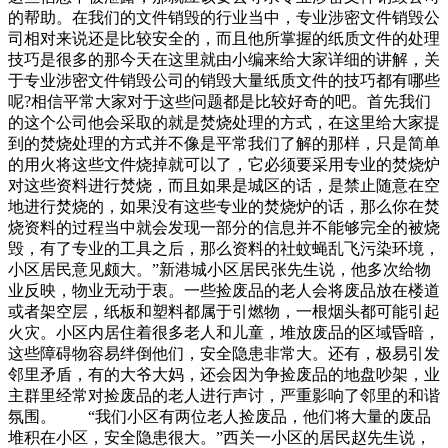
的帮助。在我们的文件销毁的行业当中，专业涉密文件销毁公
司相对来说还是比较安全的，而且他所掌握的纸质文件的处理
技巧是很多的那今天在这里就由小编来给大家详细的讲解，关
于专业涉密文件销毁公司的销毁大量纸质文件的技巧都有哪些
呢?相信平常大家对于这些问题都是比较好奇的吧。首先我们
的这个公司他会采取的就是焚烧处理的方式，在这里给大家提
到的焚烧处理的方式并不像是平常我们了解的那样，只是简单
的用火将这些文件烧掉就可以了，它必须要采用专业的焚烧炉
对这些资料进行焚烧，而且如果是城区的话，是禁止随意在空
地进行焚烧的，如果没有这些专业的焚烧炉的话，那么你在焚
烧资料的过程当中就会发现一部分的信息并不能够完全的被烧
毁，有了专业的工具之后，那么资料的社蚊蝇乱飞污染环境，
小区居民意见颇大。”新港城小区居民张先生说，他多次给物
业反映，物业无动于衷。一些捡废品的老人会将废品放在楼道
或者架空层，纸板和塑料都属于引燃物，一根烟头都可能引起
火灾。小区内居住着很多老人和儿童，堆放废品的区域昏暗，
这些障碍物容易绊倒他们，安全隐患非常大。还有，极易引发
邻里矛盾，有的大爷大妈，还会因为争捡废品的地盘吵架，业
主群里经常对捡废品的老人进行声讨，严重影响了邻里的和谐
氛围。 “我们小区有两位老人捡废品，他们将大量的废品
堆积在小区，安全隐患很大。”西关一小区的居民赵先生说，