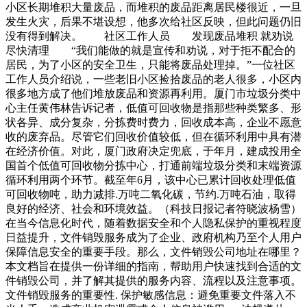
小区长期堆积大量废品，而堆积的废品距离居民楼很近，一旦
发生火灾，后果不堪设想，他多次给社区反映，但此问题仍旧
没有得到解决。 社区工作人员 发现废品堆积 就劝说
尽快清理 “我们能做的就是宣传和劝说，对于拒不配合的
居民，为了小区的安全卫生，只能将废品处理掉。”一位社区
工作人员介绍说，一些老旧小区捡拾废品的老人很多，小区内
很多地方成了他们堆放废品和资源再利用。厦门市垃圾分类中
心主任黄伟林告诉记者，低值可回收物是指那些种类繁多、形
状各异、成分复杂，分拣费时费力，回收成本高，企业不愿意
收的废弃品。尽管它们回收价值较低，但在循环利用中具有潜
在经济价值。对此，厦门政府决定兜底，于年月，建成投用全
国首个低值可回收物分拣中心，打通前端垃圾分类和末端资源
循环利用两个环节。截至年6月，该中心已累计回收处理低值
可回收物吨，助力减排.万吨二氧化碳，节约.万吨石油，取得
良好的经济、社会和环境效益。（科技日报记者符晓波杨雪）
在当今信息化时代，随着数据安全和个人隐私保护的重视程度
日益提升，文件销毁服务成为了企业、政府机构乃至个人用户
保障信息安全的重要手段。那么，文件销毁公司地址在哪里？
本文档旨在提供一份详细的指南，帮助用户快速找到合适的文
件销毁公司，并了解其提供的服务内容、流程以及注意事项。
文件销毁服务的重要性. 保护敏感信息：避免重要文件落入不