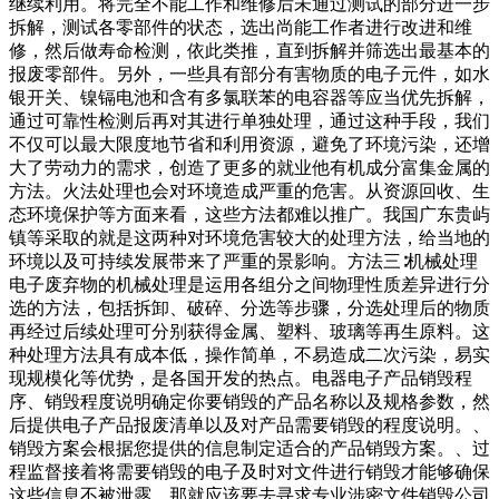
继续利用。将完全不能工作和维修后未通过测试的部分进一步
拆解，测试各零部件的状态，选出尚能工作者进行改进和维
修，然后做寿命检测，依此类推，直到拆解并筛选出最基本的
报废零部件。另外，一些具有部分有害物质的电子元件，如水
银开关、镍镉电池和含有多氯联苯的电容器等应当优先拆解，
通过可靠性检测后再对其进行单独处理，通过这种手段，我们
不仅可以最大限度地节省和利用资源，避免了环境污染，还增
大了劳动力的需求，创造了更多的就业他有机成分富集金属的
方法。火法处理也会对环境造成严重的危害。从资源回收、生
态环境保护等方面来看，这些方法都难以推广。我国广东贵屿
镇等采取的就是这两种对环境危害较大的处理方法，给当地的
环境以及可持续发展带来了严重的景影响。方法三∶机械处理
电子废弃物的机械处理是运用各组分之间物理性质差异进行分
选的方法，包括拆卸、破碎、分选等步骤，分选处理后的物质
再经过后续处理可分别获得金属、塑料、玻璃等再生原料。这
种处理方法具有成本低，操作简单，不易造成二次污染，易实
现规模化等优势，是各国开发的热点。电器电子产品销毁程
序、销毁程度说明确定你要销毁的产品名称以及规格参数，然
后提供电子产品报废清单以及对产品需要销毁的程度说明。、
销毁方案会根据您提供的信息制定适合的产品销毁方案。、过
程监督接着将需要销毁的电子及时对文件进行销毁才能够确保
这些信息不被泄露，那就应该要去寻求专业涉密文件销毁公司