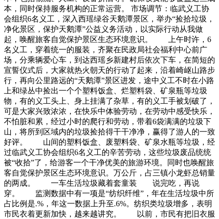
本，同时保持服务机构的正常运营。 市场调节：临武义工协
会组织6名义工，深入西瑶绿谷天鹅潭景区，举办“捡拾垃圾，
净化景区，保护天鹅潭”公益义务活动，以实际行动从我做
起，唤醒旅客自觉保护景区生态环境意识。 上午时许，6
名义工，穿着统一的服装，齐聚在民政局社会福利中心前广
场，分乘辆爱心车，到达西瑶乡新建村后依次下车，在简短的
宣誓仪式后，大家就热火朝天的行动了起来，沿着崎岖山路步
行，再向公里路远的“天鹅潭”景区进发，途中义工不时在小路
上和绿丛中捡出一个个塑料饭盒、烂塑料袋、矿泉瓶等垃圾
物，有的义工头上、身上挂满了杂草，有的义工手被划破了，
可是大家兴致浓浓，在快乐中体验劳动，在劳动中感受快乐，
不怕脏和累，经过小时的爬行和劳动，带着6袋满满的垃圾下
山，将所到区域内的垃圾捡拾得干干净净，赢得了游人的一致
好评。 山间的塑料饭盒、废塑料袋、矿泉水瓶等垃圾，经
过临武义工协会组织6名义工的辛苦劳动，这些垃圾废品统统
被“收拾”了，给游客一个干净优美的旅游环境。同时也唤醒旅
客自觉保护景区生态环境意识。万公斤，占三镇小龙虾总销量
的两成。 一车生活垃圾藏着套童装 说完吃，再说
穿。 监测数据中有一项是“纺织纤维”，年在生活垃圾中所
占比例是.%，年这一数据上升至.6%。纺织类垃圾增多，表明
市民衣着更新加快，越来越讲究。 以前，市民有把旧衣服