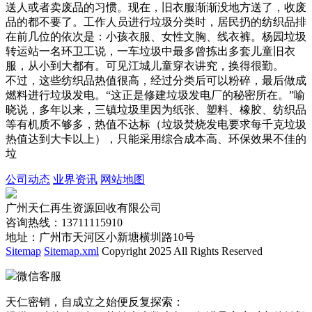
送人或者卖废品的习惯。现在，旧衣服渐渐没地方送了，收废
品的都不要了。工作人员进行垃圾分类时，居民扔的纺织品排
在前几位的依次是：小孩衣服、女性文胸、线衣裤。杨园垃圾
转运站一名环卫工说，一车垃圾中最多曾拣出多套儿童旧衣
服，从小到大都有。可见江城儿童穿衣讲究，换得很勤。
不过，这些纺织品热值很高，经过分类后可以粉碎，最后做成
燃料进行垃圾发电。“这正是修建垃圾发电厂的秘密所在。”喻
晓说，多年以来，三镇垃圾里因为纸张、塑料、橡胶、纺织品
等有机质不够多，热值不达标（垃圾焚烧发电要求每千克垃圾
热值达到大卡以上），只能采用综合成本高、环保效果不佳的
垃
公司动态
业界资讯
网站地图
广州天仁再生资源回收有限公司
咨询热线：13711115910
地址：广州市天河区小新塘横圳路10号
Sitemap
Sitemap.xml
Copyright 2025 All Rights Reserved
微信客服
天仁密销，自成立之始便反复探索：