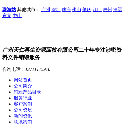
珠海站
其他城市：
广州
深圳
珠海
佛山
肇庆
江门
惠州
清远
东莞
中山
广州天仁再生资源回收有限公司
二十年专注涉密资
料文件销毁服务
咨询电话：
13711115910
网站首页
公司简介
销毁产品目录
服务行业
客户案例
公司资质
新闻资讯
联系我们