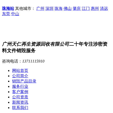
珠海站
其他城市：
广州
深圳
珠海
佛山
肇庆
江门
惠州
清远
东莞
中山
广州天仁再生资源回收有限公司
二十年专注涉密资
料文件销毁服务
咨询电话：
13711115910
网站首页
公司简介
销毁产品目录
服务行业
客户案例
公司资质
新闻资讯
联系我们