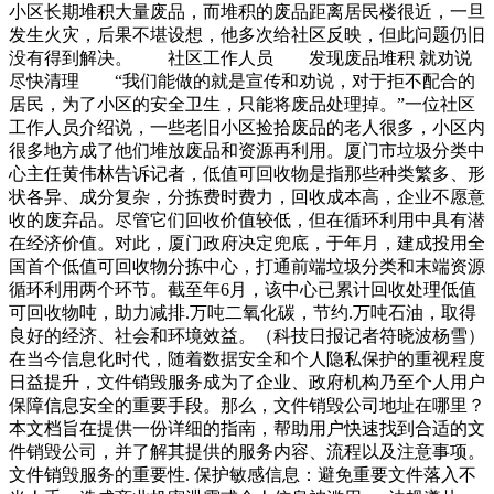
小区长期堆积大量废品，而堆积的废品距离居民楼很近，一旦
发生火灾，后果不堪设想，他多次给社区反映，但此问题仍旧
没有得到解决。 社区工作人员 发现废品堆积 就劝说
尽快清理 “我们能做的就是宣传和劝说，对于拒不配合的
居民，为了小区的安全卫生，只能将废品处理掉。”一位社区
工作人员介绍说，一些老旧小区捡拾废品的老人很多，小区内
很多地方成了他们堆放废品和资源再利用。厦门市垃圾分类中
心主任黄伟林告诉记者，低值可回收物是指那些种类繁多、形
状各异、成分复杂，分拣费时费力，回收成本高，企业不愿意
收的废弃品。尽管它们回收价值较低，但在循环利用中具有潜
在经济价值。对此，厦门政府决定兜底，于年月，建成投用全
国首个低值可回收物分拣中心，打通前端垃圾分类和末端资源
循环利用两个环节。截至年6月，该中心已累计回收处理低值
可回收物吨，助力减排.万吨二氧化碳，节约.万吨石油，取得
良好的经济、社会和环境效益。（科技日报记者符晓波杨雪）
在当今信息化时代，随着数据安全和个人隐私保护的重视程度
日益提升，文件销毁服务成为了企业、政府机构乃至个人用户
保障信息安全的重要手段。那么，文件销毁公司地址在哪里？
本文档旨在提供一份详细的指南，帮助用户快速找到合适的文
件销毁公司，并了解其提供的服务内容、流程以及注意事项。
文件销毁服务的重要性. 保护敏感信息：避免重要文件落入不