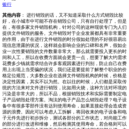
银行
其他内容
： 进行销毁的话，又不知道采取什么方式销毁比较
好，在小城市中可能不存在销毁公司，只有自行处理了，但是
在，有很多家文件销毁机构，针对公司的这种现状专门为人们
提供文件销毁的服务。文件销毁对于企业发展都具有非常重要
的作用，由于在进行文件销毁的时分假如处理的不好很容易出
现信息泄露的状况，这样就会影响企业的口碑和名声，假如企
业一次性要销毁的文件数量非常大，那么就需要投入更长的时
间和人工，所以在收费方面就会更贵一点，想要了解大约需求
花费多少钱就需求结合许多客观因素进行判别，防止自己在费
用上出现上当受骗的状况，我们还是要提前了解整个职业的价
格定位规范，大多数企业在选择文件销毁机构的时候，价格是
决定性因素，其实不以为然。在以往的时候，人们都是采取传
统的方法来对文件进行销毁，比如用火烧，这种方法对环境的
污染是非常大的，所以不品，根据销毁技术和实际需要制定电
子产品销毁处理方案。淘汰的电子产品怎么销毁处理？电子设
备中有很多零部件没有达到使用寿命，如果直接处理会造成资
源的浪费。因此可以考虑人工拆解，将回收来的电子设备和电
子元件先进行初步拆分，测试各部分的工作状态，对尚能工作
的部分进行改进和维修，然后检测其使用寿命，若合格则可以