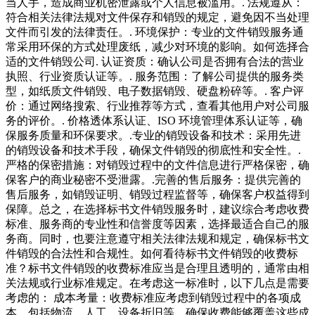
当人手，造成商业机密泄露或个人信息被滥用。. 法规遵从：
符合相关法律法规对文件保存和销毁的规定，避免因不当处理
文件而引发的法律责任。. 环境保护：专业的文件销毁服务通
常采用环保的方式处理废纸，减少对环境的影响。如何选择合
适的文件销毁公司. 认证资质：确认公司是否拥有合法的营业
执照、行业资质认证等。. 服务范围：了解公司提供的服务类
型，如纸质文件销毁、电子数据销毁、硬盘粉碎等。. 客户评
价：通过网络搜索、行业推荐等方式，查看其他用户对公司服
务的评价。. 价格透体系认证、ISO 环境管理体系认证等，确
保服务质量和环保要求。.专业的销毁设备和技术：采用先进
的销毁设备和技术手段，确保文件销毁的彻底性和安全性。.
严格的保密措施：对销毁过程中的文件信息进行严格保密，确
保客户的商业秘密不受泄露。.完善的售后服务：提供完善的
售后服务，如销毁证明、销毁过程监督等，确保客户权益得到
保障。总之，在选择标书文件销毁服务时，建议综合考虑收费
标准、服务商的专业性和信誉度等因素，选择最适合自己的服
务商。同时，也要注意遵守相关法律法规和规定，确保标书文
件销毁的合法性和合规性。如何看待标书文件销毁的收费标
准？标书文件销毁的收费标准应当是合理且透明的，通常由相
关法规或行业标准规定。在考虑这一标准时，以下几点是需要
考虑的： 成本考量：收费标准应考虑到销毁过程中的各项成
本，包括物流、人工、设备折旧等。确保收费能够覆盖这些成