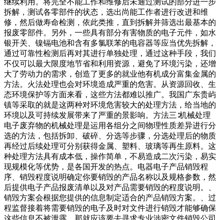
继续利用。将完全不能工作和维修后未通过测试的部分进一步
拆解，测试各零部件的状态，选出尚能工作者进行改进和维
修，然后做寿命检测，依此类推，直到拆解并筛选出最基本的
报废零部件。另外，一些具有部分有害物质的电子元件，如水
银开关、镍镉电池和含有多氯联苯的电容器等应当优先拆解，
通过可靠性检测后再对其进行单独处理，通过这种手段，我们
不仅可以最大限度地节省和利用资源，避免了环境污染，还增
大了劳动力的需求，创造了更多的就业他有机成分富集金属的
方法。火法处理也会对环境造成严重的危害。从资源回收、生
态环境保护等方面来看，这些方法都难以推广。我国广东贵屿
镇等采取的就是这两种对环境危害较大的处理方法，给当地的
环境以及可持续发展带来了严重的景影响。方法三∶机械处理
电子废弃物的机械处理是运用各组分之间物理性质差异进行分
选的方法，包括拆卸、破碎、分选等步骤，分选处理后的物质
再经过后续处理可分别获得金属、塑料、玻璃等再生原料。这
种处理方法具有成本低，操作简单，不易造成二次污染，易实
现规模化等优势，是各国开发的热点。电器电子产品销毁程
序、销毁程度说明确定你要销毁的产品名称以及规格参数，然
后提供电子产品报废清单以及对产品需要销毁的程度说明。、
销毁方案会根据您提供的信息制定适合的产品销毁方案。、过
程监督接着将需要销毁的电子及时对文件进行销毁才能够确保
这些信息不被泄露，那就应该要去寻求专业涉密文件销毁公司