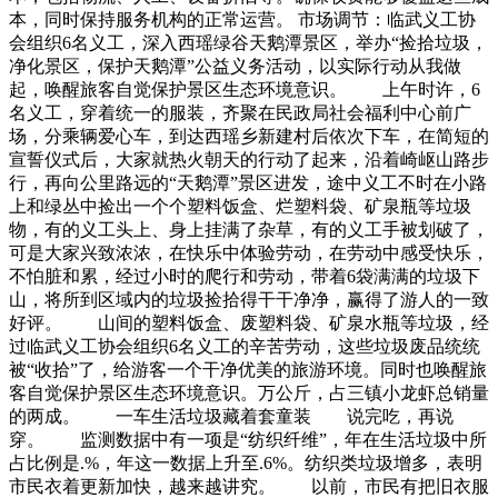
本，同时保持服务机构的正常运营。 市场调节：临武义工协
会组织6名义工，深入西瑶绿谷天鹅潭景区，举办“捡拾垃圾，
净化景区，保护天鹅潭”公益义务活动，以实际行动从我做
起，唤醒旅客自觉保护景区生态环境意识。 上午时许，6
名义工，穿着统一的服装，齐聚在民政局社会福利中心前广
场，分乘辆爱心车，到达西瑶乡新建村后依次下车，在简短的
宣誓仪式后，大家就热火朝天的行动了起来，沿着崎岖山路步
行，再向公里路远的“天鹅潭”景区进发，途中义工不时在小路
上和绿丛中捡出一个个塑料饭盒、烂塑料袋、矿泉瓶等垃圾
物，有的义工头上、身上挂满了杂草，有的义工手被划破了，
可是大家兴致浓浓，在快乐中体验劳动，在劳动中感受快乐，
不怕脏和累，经过小时的爬行和劳动，带着6袋满满的垃圾下
山，将所到区域内的垃圾捡拾得干干净净，赢得了游人的一致
好评。 山间的塑料饭盒、废塑料袋、矿泉水瓶等垃圾，经
过临武义工协会组织6名义工的辛苦劳动，这些垃圾废品统统
被“收拾”了，给游客一个干净优美的旅游环境。同时也唤醒旅
客自觉保护景区生态环境意识。万公斤，占三镇小龙虾总销量
的两成。 一车生活垃圾藏着套童装 说完吃，再说
穿。 监测数据中有一项是“纺织纤维”，年在生活垃圾中所
占比例是.%，年这一数据上升至.6%。纺织类垃圾增多，表明
市民衣着更新加快，越来越讲究。 以前，市民有把旧衣服