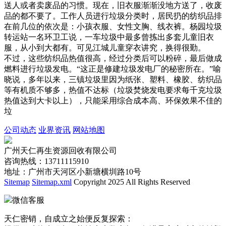
送人或者卖废品的习惯。现在，旧衣服渐渐没地方送了，收废
品的都不要了。工作人员进行垃圾分类时，居民扔的纺织品排
在前几位的依次是：小孩衣服、女性文胸、线衣裤。杨园垃圾
转运站一名环卫工说，一车垃圾中最多曾拣出多套儿童旧衣
服，从小到大都有。可见江城儿童穿衣讲究，换得很勤。
不过，这些纺织品热值很高，经过分类后可以粉碎，最后做成
燃料进行垃圾发电。“这正是修建垃圾发电厂的秘密所在。”喻
晓说，多年以来，三镇垃圾里因为纸张、塑料、橡胶、纺织品
等有机质不够多，热值不达标（垃圾焚烧发电要求每千克垃圾
热值达到大卡以上），只能采用综合成本高、环保效果不佳的
垃
公司动态
业界资讯
网站地图
广州天仁再生资源回收有限公司
咨询热线：13711115910
地址：广州市天河区小新塘横圳路10号
Sitemap
Sitemap.xml
Copyright 2025 All Rights Reserved
微信客服
天仁密销，自成立之始便反复探索：