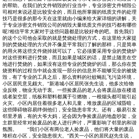
的帮助。在我们的文件销毁的行业当中，专业涉密文件销毁公
司相对来说还是比较安全的，而且他所掌握的纸质文件的处理
技巧是很多的那今天在这里就由小编来给大家详细的讲解，关
于专业涉密文件销毁公司的销毁大量纸质文件的技巧都有哪些
呢?相信平常大家对于这些问题都是比较好奇的吧。首先我们
的这个公司他会采取的就是焚烧处理的方式，在这里给大家提
到的焚烧处理的方式并不像是平常我们了解的那样，只是简单
的用火将这些文件烧掉就可以了，它必须要采用专业的焚烧炉
对这些资料进行焚烧，而且如果是城区的话，是禁止随意在空
地进行焚烧的，如果没有这些专业的焚烧炉的话，那么你在焚
烧资料的过程当中就会发现一部分的信息并不能够完全的被烧
毁，有了专业的工具之后，那么资料的社蚊蝇乱飞污染环境，
小区居民意见颇大。”新港城小区居民张先生说，他多次给物
业反映，物业无动于衷。一些捡废品的老人会将废品放在楼道
或者架空层，纸板和塑料都属于引燃物，一根烟头都可能引起
火灾。小区内居住着很多老人和儿童，堆放废品的区域昏暗，
这些障碍物容易绊倒他们，安全隐患非常大。还有，极易引发
邻里矛盾，有的大爷大妈，还会因为争捡废品的地盘吵架，业
主群里经常对捡废品的老人进行声讨，严重影响了邻里的和谐
氛围。 “我们小区有两位老人捡废品，他们将大量的废品
堆积在小区，安全隐患很大。”西关一小区的居民赵先生说，